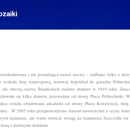
Przejdź do głównej zawartości
zaiki
iezabudowana i nie posiadająca nawet nazwy – zadbano tylko o drz
) zyskała linię tramwajową, tramwaj dojeżdżał do gmachu Politechn
, ale obecną nazwę Śniadeckich nadano dopiero w 1919 roku. Znac
chowało się kilka domów, przeważnie od strony Placu Politechniki. 
ca została obudowana arkadami od strony Placu Konstytucji, linię
onny. W 2005 roku przeprowadzono remont nawierzchni a szyny tram
awych kamienic, ale warto zwrócić uwagę na kamienicę Jaszczołta (nr
wioną z drobnymi detalami.