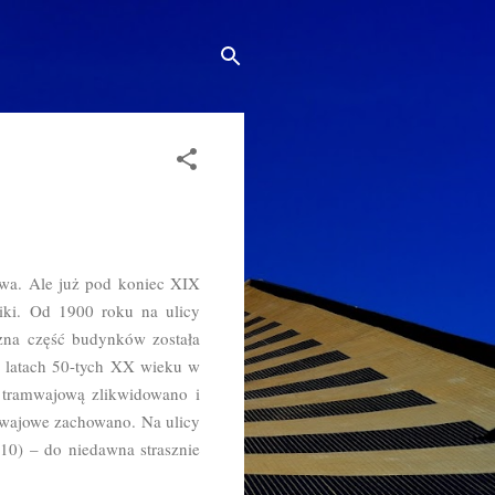
ewa. Ale już pod koniec XIX
iki. Od 1900 roku na ulicy
zna część budynków została
W latach 50-tych XX wieku w
 tramwajową zlikwidowano i
wajowe zachowano. Na ulicy
 10) – do niedawna strasznie