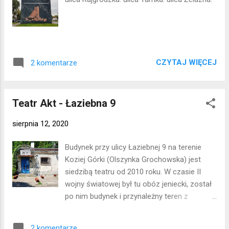
CZYTAJ WIĘCEJ
2 komentarze
Teatr Akt - Łaziebna 9
sierpnia 12, 2020
Budynek przy ulicy Łaziebnej 9 na terenie
Koziej Górki (Olszynka Grochowska) jest
siedzibą teatru od 2010 roku. W czasie II
wojny światowej był tu obóz jeniecki, został
po nim budynek i przynależny teren z
resztkami ogrodzenia. Z inicjatywy teatru
przeprowadzono remont, uporządkowano
2 komentarze