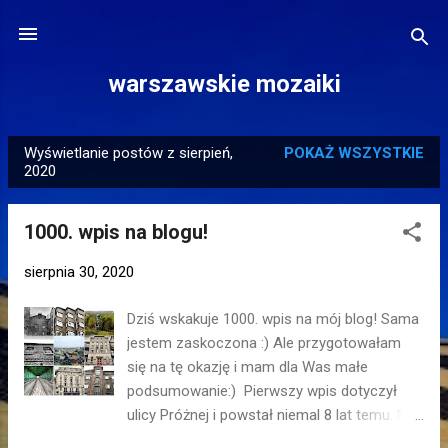
Przejdź do głównej zawartości
warszawskie mozaiki
Wyświetlanie postów z sierpień,
POKAŻ WSZYSTKIE
P
2020
o
s
1000. wpis na blogu!
t
y
sierpnia 30, 2020
Dziś wskakuje 1000. wpis na mój blog! Sama
jestem zaskoczona :) Ale przygotowałam
się na tę okazję i mam dla Was małe
podsumowanie:) Pierwszy wpis dotyczył
ulicy Próżnej i powstał niemal 8 lat temu. Na
początku publikowałam dość często, ale