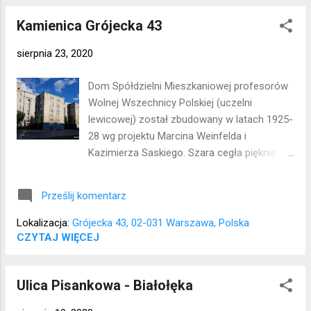
Kamienica Grójecka 43
sierpnia 23, 2020
Dom Spółdzielni Mieszkaniowej profesorów
Wolnej Wszechnicy Polskiej (uczelni
lewicowej) został zbudowany w latach 1925-
28 wg projektu Marcina Weinfelda i
Kazimierza Saskiego. Szara cegła pięknie
kontrastowała z geometrycznie wykończoną
attyką. W 1944 roku budynek został
Prześlij komentarz
wypalony wewnątrz, podobno tylko w jednym
mieszkaniu zachowało się oryginalne
Lokalizacja:
Grójecka 43, 02-031 Warszawa, Polska
wyposażenie. Po 1970 zrobiono remont, w
CZYTAJ WIĘCEJ
którym zasłonięto ozdobną attykę oraz
przebito dodatkowe okna. Lokalizacja:
Ulica Pisankowa - Białołęka
Ochota