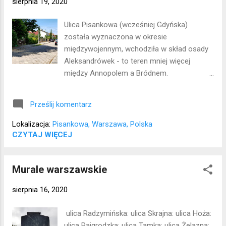
sierpnia 19, 2020
Ulica Pisankowa (wcześniej Gdyńska)
została wyznaczona w okresie
międzywojennym, wchodziła w skład osady
Aleksandrówek - to teren mniej więcej
między Annopolem a Bródnem.
Mieszkańcami byli głównie kolejarze, część z
nich nosiła niemieckie nazwiska. Przy
Prześlij komentarz
skrzyżowaniu z ulicą Marii Magdaleny mieścił
się prowizoryczny cmentarz dla
Lokalizacja:
Pisankowa, Warszawa, Polska
bezdomnych (stał tam murowany budynek),
CZYTAJ WIĘCEJ
zwany przez miejscowych trupiarnią. Do dziś
przetrwało niewiele domów sprzed wojny.
Murale warszawskie
Lokalizacja: Białołęka
sierpnia 16, 2020
ulica Radzymińska: ulica Skrajna: ulica Hoża:
ulica Rajgrodzka: ulica Tamka: ulica Żelazna: