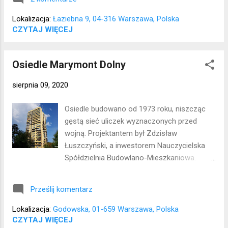
teren, nad pobliskim jeziorkiem Bałsztele
zorganizowano plażę. Teatr rozwija się
Lokalizacja:
Łaziebna 9, 04-316 Warszawa, Polska
prężnie. Lokalizacja: Praga Południe
CZYTAJ WIĘCEJ
Osiedle Marymont Dolny
sierpnia 09, 2020
Osiedle budowano od 1973 roku, niszcząc
gęstą sieć uliczek wyznaczonych przed
wojną. Projektantem był Zdzisław
Łuszczyński, a inwestorem Nauczycielska
Spółdzielnia Budowlano-Mieszkaniowa.
Teren Dolnego Marymontu leżał poniżej
koryta Wisły, gdzie mgły i dymy z huty
Prześlij komentarz
"Warszawa" tworzyły niezdrowy klimat.
Dlatego bloki zaprojektowano na pagórkach
Lokalizacja:
Godowska, 01-659 Warszawa, Polska
wyższych od wału przeciwpowodziowego, a
CZYTAJ WIĘCEJ