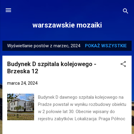
Przejdź do głównej zawartości
warszawskie mozaiki
Wyświetlanie postów z marzec, 2024
POKAŻ WSZYSTKIE
P
o
Budynek D szpitala kolejowego -
s
Brzeska 12
t
y
marca 24, 2024
Budynek D dawnego szpitala kolejowego na
Pradze powstał w wyniku rozbudowy obiektu
w 2 połowie lat 30. Obecnie wpisany do
rejestru zabytków. Lokalizacja: Praga Północ