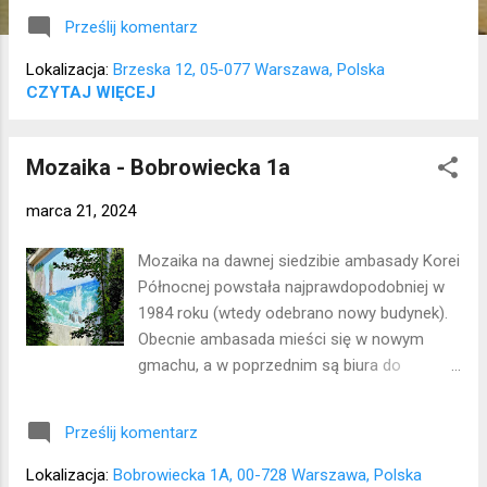
Prześlij komentarz
Lokalizacja:
Brzeska 12, 05-077 Warszawa, Polska
CZYTAJ WIĘCEJ
Mozaika - Bobrowiecka 1a
marca 21, 2024
Mozaika na dawnej siedzibie ambasady Korei
Północnej powstała najprawdopodobniej w
1984 roku (wtedy odebrano nowy budynek).
Obecnie ambasada mieści się w nowym
gmachu, a w poprzednim są biura do
wynajęcia. Zdjęcia robiłam zza płotu, bo nie
dostałam pozwolenia na podejście do ściany
Prześlij komentarz
z mozaiką - bardzo mi szkoda, bo jest
naprawdę ciekawa i ma imponujące
Lokalizacja:
Bobrowiecka 1A, 00-728 Warszawa, Polska