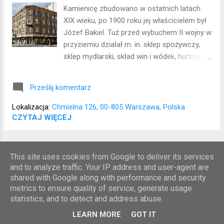
Kamienicę zbudowano w ostatnich latach
XIX wieku, po 1900 roku jej właścicielem był
Józef Bakiel. Tuż przed wybuchem II wojny w
przyziemiu działał m. in. sklep spożywczy,
sklep mydlarski, skład win i wódek, hurtownia
nabiału. Budynek przetrwał obie wojny, w
latach 50. przeszedł na własność Skarbu
Prześlij komentarz
Państwa, a w latach 60. XX wieku skuto
detale elewacji. W 2020 roku kamienica
Lokalizacja:
Chmielna 126, 00-805 Warszawa, Polska
została wpisana do rejestru zabytków.
CZYTAJ WIĘCEJ
Lokalizacja: Wola
WIĘCEJ POSTÓW
This site uses cookies from Google to deliver its services
and to analyze traffic. Your IP address and user-agent are
shared with Google along with performance and security
Obsługiwane przez usługę Blogger
metrics to ensure quality of service, generate usage
statistics, and to detect and address abuse.
Autor tekstów i zdjęć: Iwona Makowska
LEARN MORE
GOT IT