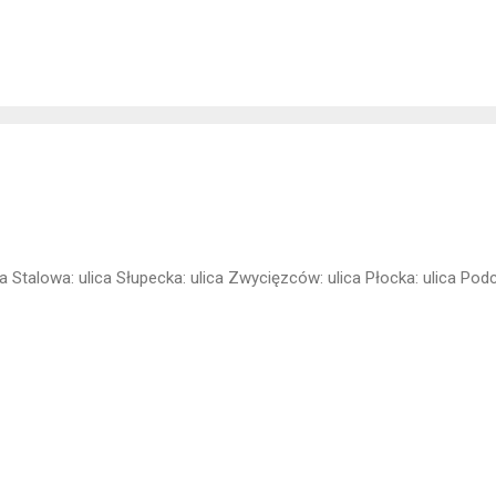
alizacja: Wawer
ca Stalowa: ulica Słupecka: ulica Zwycięzców: ulica Płocka: ulica Po