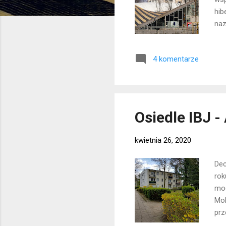
hib
naz
80.
moz
4 komentarze
Osiedle IBJ -
kwietnia 26, 2020
Dec
rok
mod
Mok
prz
bud