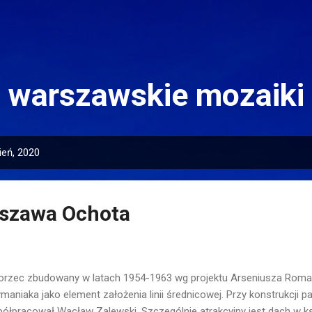
Przejdź do głównej zawartości
warszawskie mozaiki
ień, 2020
szawa Ochota
rzec zbudowany w latach 1954-1963 wg projektu Arseniusza Roman
maniaka jako element założenia linii średnicowej. Przy konstrukcji
ółpracował Wacław Zalewski. Szczególnie atrakcyjny jest dach w ks