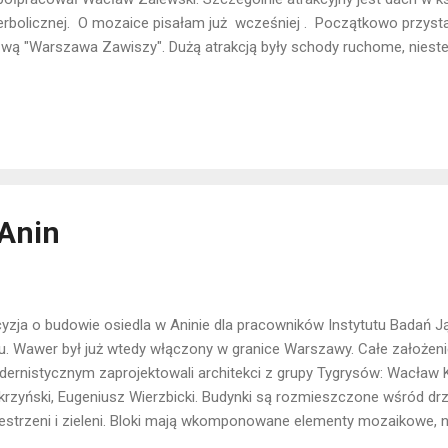
erbolicznej. O mozaice pisałam już wcześniej . Początkowo przys
wą "Warszawa Zawiszy". Dużą atrakcją były schody ruchome, niestety
 Szczęścia nie miały też niektóre neony. Budynek był wyremontowan
aika już miejscami odpada. Lokalizacja: Śródmieście
 Anin
yzja o budowie osiedla w Aninie dla pracowników Instytutu Badań 
u. Wawer był już wtedy włączony w granice Warszawy. Całe założeni
ernistycznym zaprojektowali architekci z grupy Tygrysów: Wacław 
rzyński, Eugeniusz Wierzbicki. Budynki są rozmieszczone wśród drz
estrzeni i zieleni. Bloki mają wkomponowane elementy mozaikowe, n
ynek przy Kredytowej 8. Od niedawna osiedle znajduje się w gminnej