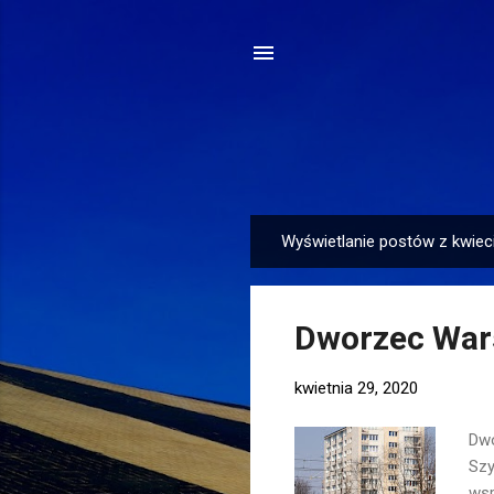
Wyświetlanie postów z kwiec
P
o
s
Dworzec War
t
y
kwietnia 29, 2020
Dwo
Szy
wsp