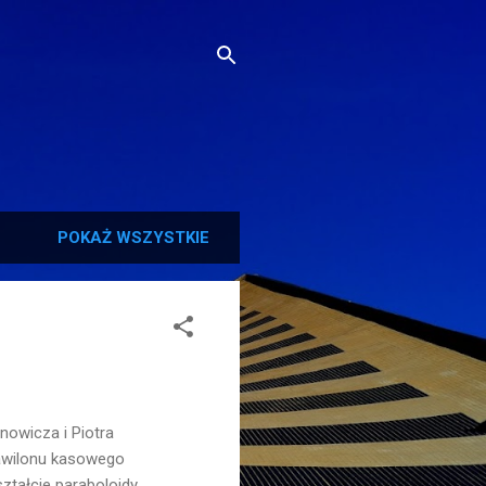
POKAŻ WSZYSTKIE
owicza i Piotra
 pawilonu kasowego
ztałcie paraboloidy