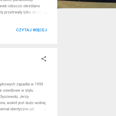
tanek roboczo określano
 przetrwały tylko do lat
y w latach 2008-2009, ale
CZYTAJ WIĘCEJ
Jądrowych zapadła w 1959
e osiedlowe w stylu
Kłyszewski, Jerzy
ew, wokół jest dużo wolnej
iemal identyczne jak
 ewidencji zabytków.