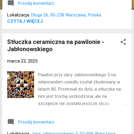
Prześlij komentarz
bywał król Stanisław August Poniatowski. W
XX wieku rezydencja nabrała charakteru
Lokalizacja:
Długa 26, 00-238 Warszawa, Polska
kamienicy czynszowej, w oficynach
CZYTAJ WIĘCEJ
funkcjonowały zakłady usługowe i warsztaty.
Pałac spłonął w czasie powstania
Stłuczka ceramiczna na pawilonie -
warszawskiego, odbudowano go w I połowie
Jabłonowskiego
lat 50. XX wieku. Obecnie jest siedzibą
Instytutu Sztuki PAN. Lokalizacja:
marca 23, 2025
Śródmieście
Pawilon przy ulicy Jabłonowskiego 5 na
wilanowskim osiedlu został zbudowany w
latach 80. Przetrwał do dziś, a stłuczka na
nim jest trochę uszkodzona, ale na
szczęście nie została jeszcze skuta.
Lokalizacja: Wilanów
Prześlij komentarz
Lokalizacja:
Jana Jabłonowskiego 5, 02-956 Warszawa,