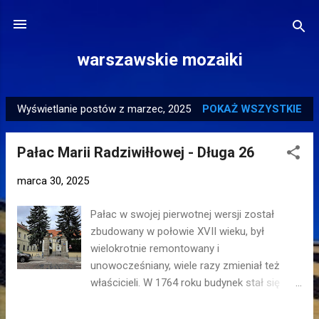
Przejdź do głównej zawartości
warszawskie mozaiki
Wyświetlanie postów z marzec, 2025
POKAŻ WSZYSTKIE
P
o
Pałac Marii Radziwiłłowej - Długa 26
s
t
marca 30, 2025
y
Pałac w swojej pierwotnej wersji został
zbudowany w połowie XVII wieku, był
wielokrotnie remontowany i
unowocześniany, wiele razy zmieniał też
właścicieli. W 1764 roku budynek stał się
własnością Marii z Lubomirskich
Radziwiłłowej, u której w salonie przy Długiej