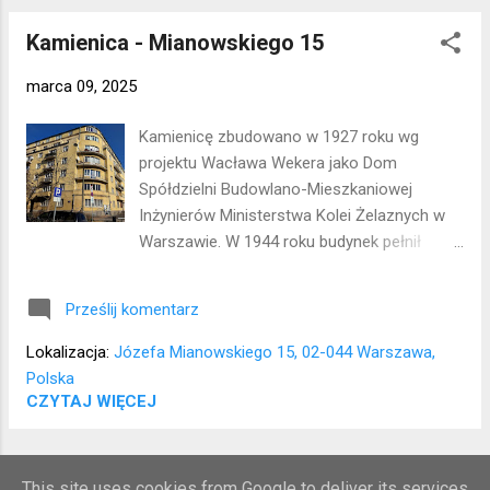
Kamienica - Mianowskiego 15
marca 09, 2025
Kamienicę zbudowano w 1927 roku wg
projektu Wacława Wekera jako Dom
Spółdzielni Budowlano-Mieszkaniowej
Inżynierów Ministerstwa Kolei Żelaznych w
Warszawie. W 1944 roku budynek pełnił
funkcję twierdzy w ramach "Reduty
Wawelskiej". Po wojnie kamienicę
Prześlij komentarz
odbudowano do 5. piętra, w latach 80.
zabudowano strych. Lokalizacja: Ochota
Lokalizacja:
Józefa Mianowskiego 15, 02-044 Warszawa,
Polska
CZYTAJ WIĘCEJ
WIĘCEJ POSTÓW
This site uses cookies from Google to deliver its services