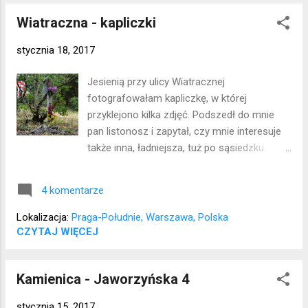
Lokalizacja: Śródmieście
Wiatraczna - kapliczki
stycznia 18, 2017
Jesienią przy ulicy Wiatracznej
fotografowałam kapliczkę, w której
przyklejono kilka zdjęć. Podszedł do mnie
pan listonosz i zapytał, czy mnie interesuje
także inna, ładniejsza, tuż po sąsiedzku.
Pokazał mi krzaki, w których była schowana,
podobno została przeniesiona z
4 komentarze
okolicznego podwórka, może ktoś wie, z
którego? Jest zadbana, ktoś się nią
Lokalizacja:
Praga-Południe, Warszawa, Polska
opiekuje:) Lokalizacja: Praga Południe
CZYTAJ WIĘCEJ
Kamienica - Jaworzyńska 4
stycznia 15, 2017