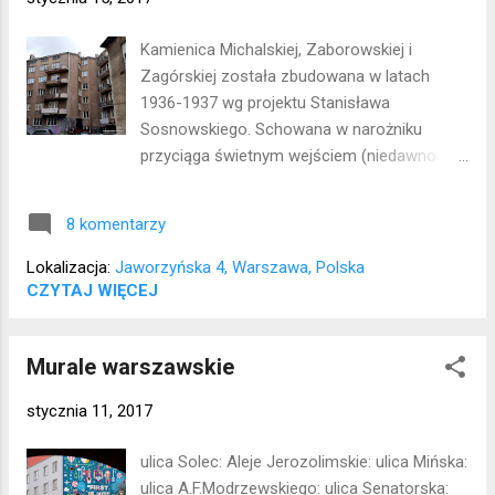
Kamienica Michalskiej, Zaborowskiej i
Zagórskiej została zbudowana w latach
1936-1937 wg projektu Stanisława
Sosnowskiego. Schowana w narożniku
przyciąga świetnym wejściem (niedawno
odnowionym i troszkę zmienionym), klatka
schodowa nie jest już tak zachwycająca;)
8 komentarzy
Lokalizacja: Śródmieście
Lokalizacja:
Jaworzyńska 4, Warszawa, Polska
CZYTAJ WIĘCEJ
Murale warszawskie
stycznia 11, 2017
ulica Solec: Aleje Jerozolimskie: ulica Mińska:
ulica A.F.Modrzewskiego: ulica Senatorska: