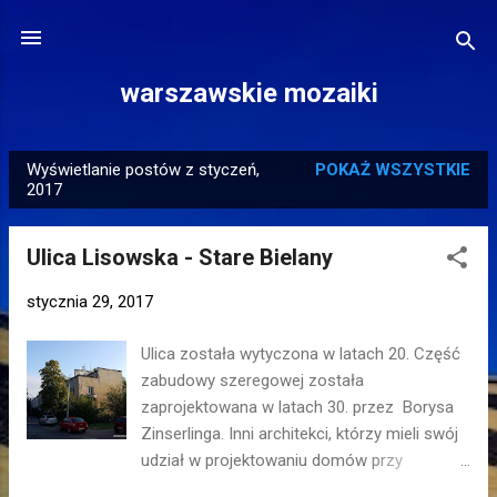
Przejdź do głównej zawartości
warszawskie mozaiki
Wyświetlanie postów z styczeń,
POKAŻ WSZYSTKIE
P
2017
o
s
Ulica Lisowska - Stare Bielany
t
y
stycznia 29, 2017
Ulica została wytyczona w latach 20. Część
zabudowy szeregowej została
zaprojektowana w latach 30. przez Borysa
Zinserlinga. Inni architekci, którzy mieli swój
udział w projektowaniu domów przy
Lisowskiej to m.in. Stanisław Marian Czerny i