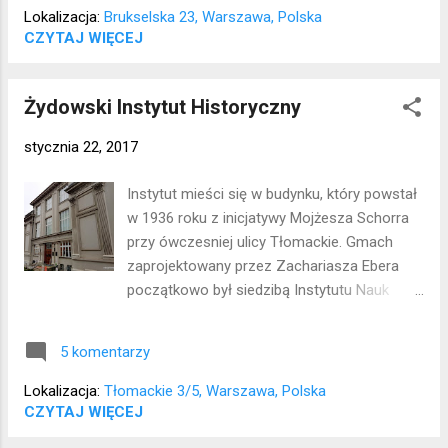
nadzieję, że przejściowo;)). Lokalizacja:
Lokalizacja:
Brukselska 23, Warszawa, Polska
Praga Południe
CZYTAJ WIĘCEJ
Żydowski Instytut Historyczny
stycznia 22, 2017
Instytut mieści się w budynku, który powstał
w 1936 roku z inicjatywy Mojżesza Schorra
przy ówczesniej ulicy Tłomackie. Gmach
zaprojektowany przez Zachariasza Ebera
początkowo był siedzibą Instytutu Nauk
Judaistycznych i Centralnej Bilbioteki
Judaistycznej. W latach 1940-1942 budynek
5 komentarzy
znajdował się w granicach warszawskiego
getta, wojnę przetrwał z uszkodzeniami i z
Lokalizacja:
Tłomackie 3/5, Warszawa, Polska
rozkradzionymi zbiorami. Obecnie mieści się
CZYTAJ WIĘCEJ
tu Żydowski Instytut Historyczny.