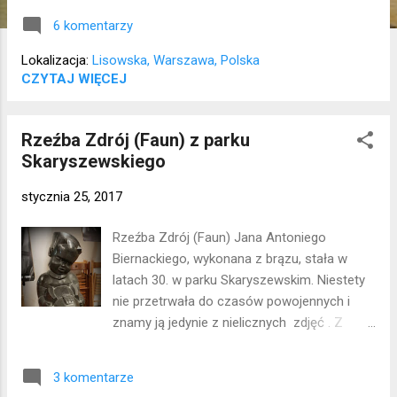
Jan Siwek. Po wojnie, w miejscu
6 komentarzy
zniszczonych budynków sprzed 1933 roku,
wybudowano w 1958 roku niewysoki dom
Lokalizacja:
Lisowska, Warszawa, Polska
wielorodzinny wg projektu Wiktora
CZYTAJ WIĘCEJ
Espenhana. Garaże pod numerem 21
zaprojektowało małżeństwo Piechotków.
Rzeźba Zdrój (Faun) z parku
Lokalizacja: Bielany
Skaryszewskiego
stycznia 25, 2017
Rzeźba Zdrój (Faun) Jana Antoniego
Biernackiego, wykonana z brązu, stała w
latach 30. w parku Skaryszewskim. Niestety
nie przetrwała do czasów powojennych i
znamy ją jedynie z nielicznych zdjęć . Z
inicjatywy Stowarzyszenia Obywatelskiego
Saska Kępa rzeźba została odtworzona i
3 komentarze
obecnie znajduje się w Promie Kultury (mam