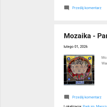
Prześlij komentarz
Mozaika - Pa
lutego 01, 2026
Moz
War
Prześlij komentarz
Lokalizacja:
Park im. Marsz