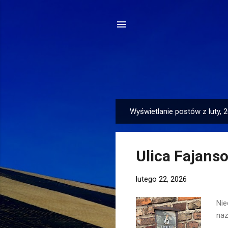
Wyświetlanie postów z luty, 
P
o
s
Ulica Fajans
t
y
lutego 22, 2026
Nie
naz