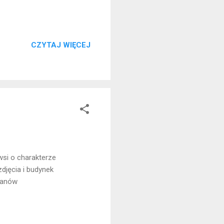
CZYTAJ WIĘCEJ
wsi o charakterze
djęcia i budynek
ilanów