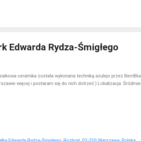
rk Edwarda Rydza-Śmigłego
aikowa ceramika została wykonana techniką azulejo przez BerriBlue.
szawie więcej i postaram się do nich dotrzeć:) Lokalizacja: Śródmie
ałka Edwarda Rydza-Śmigłego, Rozbrat, 02-510 Warszawa, Polska