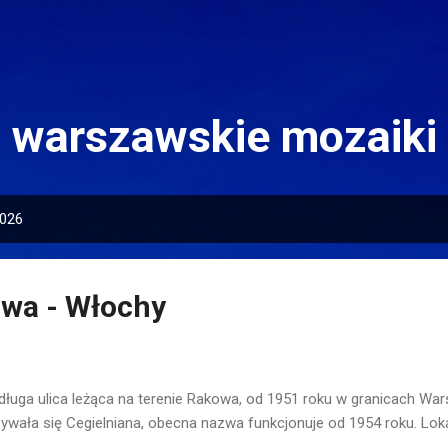
Przejdź do głównej zawartości
warszawskie mozaiki
2026
owa - Włochy
długa ulica leżąca na terenie Rakowa, od 1951 roku w granicach Wars
ywała się Cegielniana, obecna nazwa funkcjonuje od 1954 roku. Loka