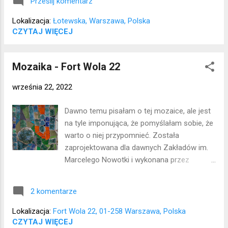
Prześlij komentarz
Żabczyński, pod numerem 3 przed wojną
Jan Natorff prowadził przedsiębiorstwo
Lokalizacja:
Łotewska, Warszawa, Polska
"Autobusy Powiatowe", a w kamienicy z
CZYTAJ WIĘCEJ
numerem 10 Hanna Garnysz w latach 50.
miała pracownię drewniaków. Lokalizacja:
Mozaika - Fort Wola 22
Saska Kępa
września 22, 2022
Dawno temu pisałam o tej mozaice, ale jest
na tyle imponująca, że pomyślałam sobie, że
warto o niej przypomnieć. Została
zaprojektowana dla dawnych Zakładów im.
Marcelego Nowotki i wykonana przez
Zbigniewa Brodowskiego i Krystynę
Pniakowską w 1976 roku. Każdy szklany
2 komentarze
element był wypalany oddzielnie. Mozaika
jest w stanie bardzo dobrym, co prawda
Lokalizacja:
Fort Wola 22, 01-258 Warszawa, Polska
zakłady Nowotki już dawno nie istnieją, ale
CZYTAJ WIĘCEJ