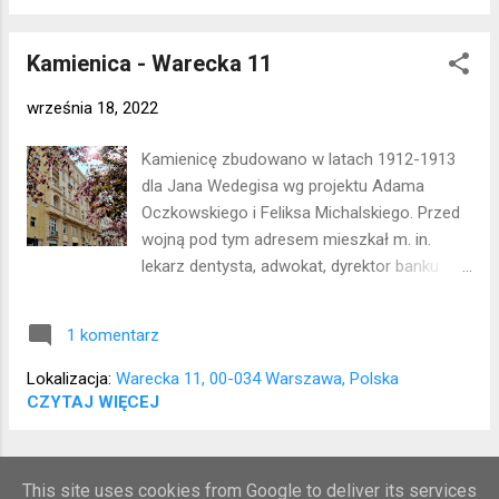
nowy właściciel dba o szklaną kompozycję:)
Lokalizacja: Wola
Kamienica - Warecka 11
września 18, 2022
Kamienicę zbudowano w latach 1912-1913
dla Jana Wedegisa wg projektu Adama
Oczkowskiego i Feliksa Michalskiego. Przed
wojną pod tym adresem mieszkał m. in.
lekarz dentysta, adwokat, dyrektor banku
oraz działały Polskie Zakłady Filmowe
Kohorta. Budynek przetrwał wojnę. W
1 komentarz
czasach PRL mieszkał w nim Edward
Dziewoński, twórca kabaretu Dudek.
Lokalizacja:
Warecka 11, 00-034 Warszawa, Polska
Lokalizacja: Śródmieście
CZYTAJ WIĘCEJ
WIĘCEJ POSTÓW
This site uses cookies from Google to deliver its services