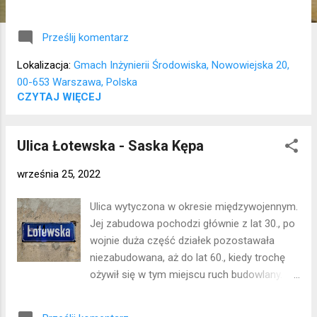
nazwy wydziału. Bardzo mi szkoda, że część
kolorowych kompozycji niszczy się i odpada:
Prześlij komentarz
( Lokalizacja: Śródmieście
Lokalizacja:
Gmach Inżynierii Środowiska, Nowowiejska 20,
00-653 Warszawa, Polska
CZYTAJ WIĘCEJ
Ulica Łotewska - Saska Kępa
września 25, 2022
Ulica wytyczona w okresie międzywojennym.
Jej zabudowa pochodzi głównie z lat 30., po
wojnie duża część działek pozostawała
niezabudowana, aż do lat 60., kiedy trochę
ożywił się w tym miejscu ruch budowlany. W
kamienicy Jabłońskich (nr 4), zbudowanej w
1949 roku mieszkał aktor Aleksander