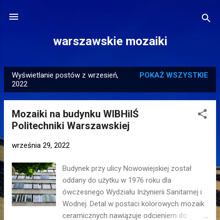
Przejdź do głównej zawartości
warszawskie mozaiki
Wyświetlanie postów z wrzesień,
POKAŻ WSZYSTKIE
P
2022
o
s
Mozaiki na budynku WIBHiIŚ
t
Politechniki Warszawskiej
y
września 29, 2022
Budynek przy ulicy Nowowiejskiej został
oddany do użytku w 1976 roku dla
ówczesnego Wydziału Inżynierii Sanitarnej i
Wodnej. Detal w postaci kolorowych mozaik
ceramicznych nawiązuje odcieniem do