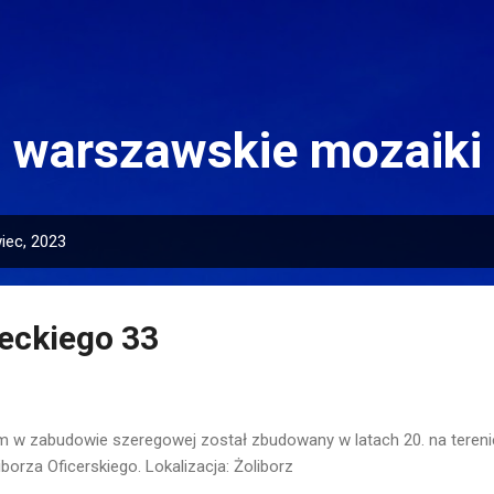
Przejdź do głównej zawartości
warszawskie mozaiki
iec, 2023
eckiego 33
 w zabudowie szeregowej został zbudowany w latach 20. na tere
iborza Oficerskiego. Lokalizacja: Żoliborz