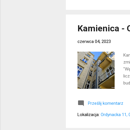
Kamienica - 
czerwca 04, 2023
Kam
zmi
"Wę
lic
bud
Prześlij komentarz
Lokalizacja:
Ordynacka 11, 