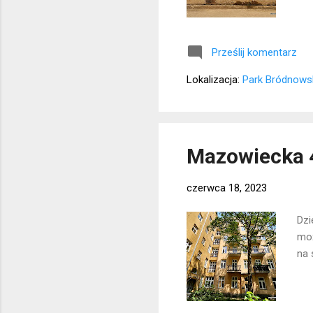
Prześlij komentarz
Lokalizacja:
Park Bródnows
Mazowiecka 4
czerwca 18, 2023
Dzi
moż
na 