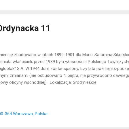
Ordynacka 11
ienicę zbudowano w latach 1899-1901 dla Marii i Saturnina Sikorski
eniała właścicieli, przed 1939 była własnością Polskiego Towarzy
globlok" S.A. W 1944 dom został spalony, trzy lata później rozpoc
znymi zmianami (nie odbudowano 4. piętra, nie przywrócono dawneg
owy oficyny wschodniej). Lokalizacja: Śródmieście
00-364 Warszawa, Polska