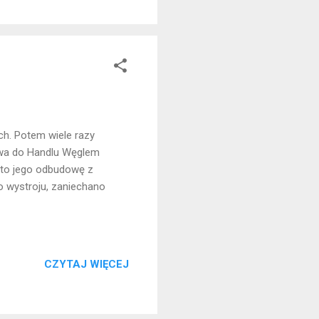
ch. Potem wiele razy
stwa do Handlu Węglem
zęto jego odbudowę z
o wystroju, zaniechano
CZYTAJ WIĘCEJ