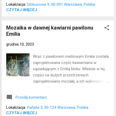
Lokalizacja:
Globusowa 9, 00-001 Warszawa, Polska
CZYTAJ WIĘCEJ
Mozaika w dawnej kawiarni pawilonu
Emilia
grudnia 10, 2023
Wraz z pawilonem meblowym Emilia została
zaprojektowana część kawiarniana w
sąsiadującym z Emilią bloku. Właśnie w tej
części na dużych przestrzeniach
zaprojektowano mozaiki, a ich wykonaniem
zajął się Kazimierz Gąsiorowski w 1970 roku.
Artysta zastosował szkło, kamienie oraz
Prześlij komentarz
różnego rodzaju żywice i odpady (które
otrzymał m. in. z Zakładów Radiowych im.
Lokalizacja:
Pańska 3, 00-124 Warszawa, Polska
Kasprzaka). Pawilon Emilia został zburzony,
CZYTAJ WIĘCEJ