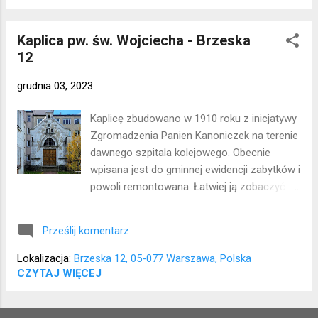
dawna kawiarnia na razie przetrwała i mam
nadzieję, że mozaiki zostaną zachowane.
Kaplica pw. św. Wojciecha - Brzeska
Lokalizacja: Śródmieście
12
grudnia 03, 2023
Kaplicę zbudowano w 1910 roku z inicjatywy
Zgromadzenia Panien Kanoniczek na terenie
dawnego szpitala kolejowego. Obecnie
wpisana jest do gminnej ewidencji zabytków i
powoli remontowana. Łatwiej ją zobaczyć od
strony ul. Markowskiej. Lokalizacja: Praga
Północ
Prześlij komentarz
Lokalizacja:
Brzeska 12, 05-077 Warszawa, Polska
CZYTAJ WIĘCEJ