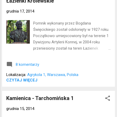
Łazienki Królewskie
grudnia 17, 2014
Pomnik wykonany przez Bogdana
Święcickiego został odsłonięty w 1927 roku.
Początkowo umiejscowiony był na terenie 1
Dywizjonu Artylerii Konnej, w 2004 roku
przeniesiony został na teren Łazienek
Królewskich. Wszystkie prace związane z
przeniesieniem wykonały osoby bezrobotne
8 komentarzy
w ramach programu o ochronie zabytków.
Lokalizacja: Śródmieście
Lokalizacja:
Agrykola 1, Warszawa, Polska
CZYTAJ WIĘCEJ
Kamienica - Tarchomińska 1
grudnia 15, 2014