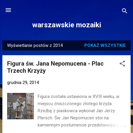
Przejdź do głównej zawartości
warszawskie mozaiki
Wyświetlanie postów z 2014
POKAŻ WSZYSTKIE
P
o
Figura św. Jana Nepomucena - Plac
s
Trzech Krzyży
t
y
grudnia 29, 2014
Figura została ustawiona w XVIII wieku, w
miejscu zniszczonego złotego krzyża.
Rzeźbę z piaskowca wykonał Jan Jerzy
Plersch. Św. Jan Nepomucen stoi na
kamiennym postumencie przedstawiającym
4 herby. Figura była kilka razy odnawiana,