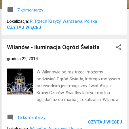
ostatnio w 2013 r. została w całości
7 komentarzy
poddana renowacji. Lokalizacja:
Śródmieście
Lokalizacja:
Pl.Trzech Krzyży, Warszawa, Polska
CZYTAJ WIĘCEJ
Wilanów - iluminacja Ogród Światła
grudnia 22, 2014
W Wilanowie po raz trzeci możemy
podziwiać Ogród Światła, którego motywem
przewodnim jest magiczny świat Alicji z
Krainy Czarów. Świetlny labirynt można
oglądać aż do marca:) Lokalizacja: Wilanów
16 komentarzy
CZYTAJ WIĘCEJ
Lokalizacja:
Wilanów, Warszawa, Polska