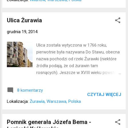
Ulica Żurawia
grudnia 19, 2014
Ulica została wytyczona w 1766 roku,
pierwotnie była nazywana Do Stawu, obecna
nazwa pochodzi od rzeki Żurawki (niektóre
źródła podają, że od żurawin tam
rosnących). Jeszcze w XVIII wieku powstały
pierwsze dworki i domy drewniane, ale
największy rozwój zabudowy nastąpił w XIX
8 komentarzy
wieku. Niestety bardzo duża część
CZYTAJ WIĘCEJ
budynków została zniszczona podczas II
Lokalizacja:
Żurawia, Warszawa, Polska
wojny światowej. Po wojnie część ulicy
zabudowana została gmachami ministerstw,
a po stronie nieparzystej zbudowano osiedle
Pomnik generała Józefa Bema -
Żurawia. Lokalizacja: Śródmieście