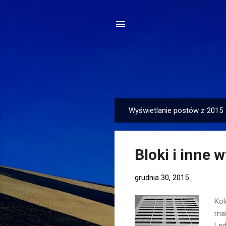
Wyświetlanie postów z 2015
P
o
s
Bloki i inne 
t
y
grudnia 30, 2015
Kol
mał
Lęd