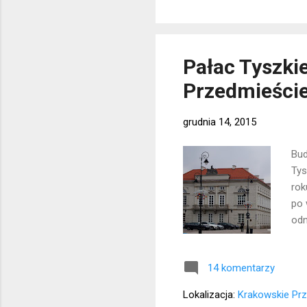
Pałac Tyszki
Przedmieście
grudnia 14, 2015
Bud
Tys
rok
po 
odn
Lok
14 komentarzy
Lokalizacja:
Krakowskie Prz