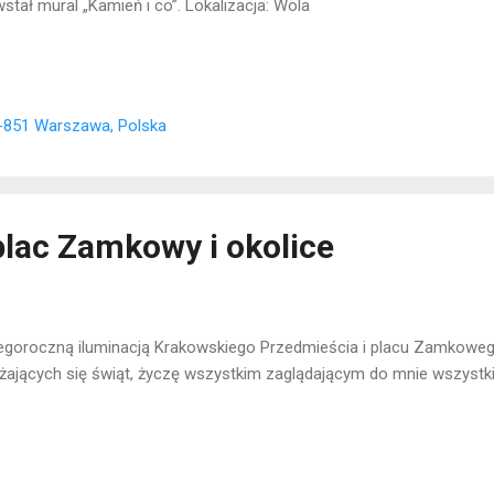
stał mural „Kamień i co”. Lokalizacja: Wola
-851 Warszawa, Polska
plac Zamkowy i okolice
egoroczną iluminacją Krakowskiego Przedmieścia i placu Zamkowego 
iżających się świąt, życzę wszystkim zaglądającym do mnie wszystki