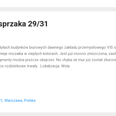
sprzaka 29/31
tyłach budynków biurowych dawnego zakładu przemysłowego VIS st
nieje mozaika w ciepłych kolorach. Jest już mocno zniszczona, zasło
gmenty można jeszcze obejrzeć. No chyba że mur już został zburzon
ce rozbiórkowe trwały... Lokalizacja: Wola
1, Warszawa, Polska