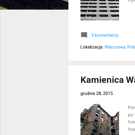
5 komentarzy
Lokalizacja:
Warszawa, Pol
Kamienica W
grudnia 28, 2015
Pon
po 
fot
fro