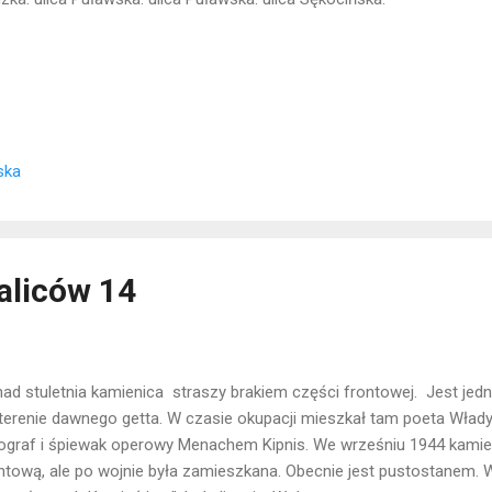
ska
aliców 14
ad stuletnia kamienica straszy brakiem części frontowej. Jest jed
terenie dawnego getta. W czasie okupacji mieszkał tam poeta Wład
ograf i śpiewak operowy Menachem Kipnis. We wrześniu 1944 kamien
ntową, ale po wojnie była zamieszkana. Obecnie jest pustostanem. W