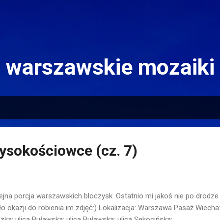
Przejdź do głównej zawartości
warszawskie mozaiki
wysokościowce (cz. 7)
ejna porcja warszawskich bloczysk. Ostatnio mi jakoś nie po drodz
o okazji do robienia im zdjęć:) Lokalizacja: Warszawa Pasaż Wiecha:
zka: ulica Puławska: ulica Puławska: ulica Sękocińska: