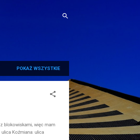
POKAŻ WSZYSTKIE
e z blokowiskami, więc mam
 ulica Koźmiana: ulica