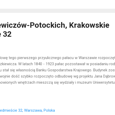
ewiczów-Potockich, Krakowskie
 32
owę tego pierwszego przyulicznego pałacu w Warszawie rozpoczęt
zkiewicza. W latach 1840 - 1923 pałac pozostawał w posiadaniu rod
u stał się własnością Banku Gospodarstwa Krajowego. Budynek zost
wojnie dość szybko rozpoczęto odbudowę wg projektu Jana Dąbrow
owionych wnętrzach mieszczą się wydziały i muzeum Uniwersytet
alizacja: Śródmieście
edmieście 32, Warszawa, Polska