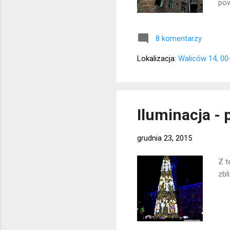
pow
8 komentarzy
Lokalizacja:
Waliców 14, 00
Iluminacja - 
grudnia 23, 2015
Z t
zbl