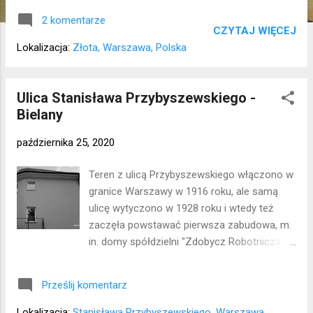
2 komentarze
CZYTAJ WIĘCEJ
Lokalizacja:
Złota, Warszawa, Polska
Ulica Stanisława Przybyszewskiego -
Bielany
października 25, 2020
Teren z ulicą Przybyszewskiego włączono w
granice Warszawy w 1916 roku, ale samą
ulicę wytyczono w 1928 roku i wtedy też
zaczęła powstawać pierwsza zabudowa, m.
in. domy spółdzielni "Zdobycz Robotnicza".
Większy rozwój budowlany nastąpił jednak w
latach 30., wtedy np. zbudowano dom
Prześlij komentarz
Towarzystwa "Ratujmy Niemowlęta" pod
numerem 47 (po wojnie brutalnie
Lokalizacja:
Stanisława Przybyszewskiego, Warszawa,