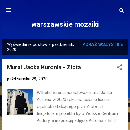
Przejdź do głównej zawartości
warszawskie mozaiki
Wyświetlanie postów z październik,
POKAŻ WSZYSTKIE
P
2020
o
s
Mural Jacka Kuronia - Złota
t
y
października 29, 2020
Wilhelm Sasnal namalował mural Jacka
Kuronia w 2020 roku, na ścianie liceum
ogólnokształcącego przy Złotej 58.
Inicjatorem projektu było Wolskie Centrum
Kultury, a inspiracją zdjęcia Kuronia z lat 60. i
80. Lokalizacja: Śródmieście