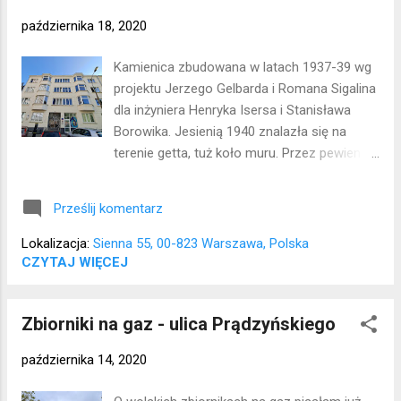
października 18, 2020
Kamienica zbudowana w latach 1937-39 wg
projektu Jerzego Gelbarda i Romana Sigalina
dla inżyniera Henryka Isersa i Stanisława
Borowika. Jesienią 1940 znalazła się na
terenie getta, tuż koło muru. Przez pewien
czas mieściła się na dole kawiarenka dla
lepiej sytuowanych mieszkańców getta, a w
Prześlij komentarz
czasie powstania kwatera jednego z
plutonów Kompanii "Chrobry II". Kamienicę w
Lokalizacja:
Sienna 55, 00-823 Warszawa, Polska
ostatnich latach wyremontowano.
CZYTAJ WIĘCEJ
Lokalizacja: Śródmieście
Zbiorniki na gaz - ulica Prądzyńskiego
października 14, 2020