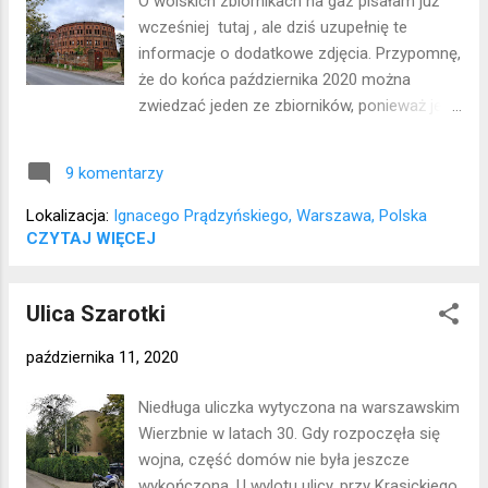
O wolskich zbiornikach na gaz pisałam już
wcześniej tutaj , ale dziś uzupełnię te
informacje o dodatkowe zdjęcia. Przypomnę,
że do końca października 2020 można
zwiedzać jeden ze zbiorników, ponieważ jest
w nim zorganizowana instalacja Danuty
Karsten "Stałość w ulotności". Niestety
9 komentarzy
trafiłam tam dzisiaj w pochmurną pogodę,
warto może poczekać na promienie słońca -
Lokalizacja:
Ignacego Prądzyńskiego, Warszawa, Polska
wtedy wnętrza są na pewno pięknie
CZYTAJ WIĘCEJ
rozświetlone:) Lokalizacja: Wola
Ulica Szarotki
października 11, 2020
Niedługa uliczka wytyczona na warszawskim
Wierzbnie w latach 30. Gdy rozpoczęła się
wojna, część domów nie była jeszcze
wykończona. U wylotu ulicy, przy Krasickiego,