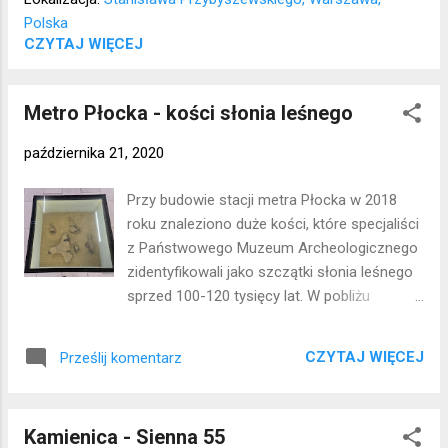
zamurowano w nim tarasy). W czasie II
Polska
wojny światowej domy nie uległy większym
CZYTAJ WIĘCEJ
zniszczeniom. Lokalizacja: Bielany
Metro Płocka - kości słonia leśnego
października 21, 2020
Przy budowie stacji metra Płocka w 2018
roku znaleziono duże kości, które specjaliści
z Państwowego Muzeum Archeologicznego
zidentyfikowali jako szczątki słonia leśnego
sprzed 100-120 tysięcy lat. W pobliżu
miejsca odkrycia znaleziska, na stacji metra,
umieszczono w gablocie kopie kości.
CZYTAJ WIĘCEJ
Prześlij komentarz
Niestety trudno zrobić im zdjęcia, bo chroni
je gruba szyba, ale warto się przejść i
zobaczyć na żywo. Lokalizacja: Wola
Kamienica - Sienna 55