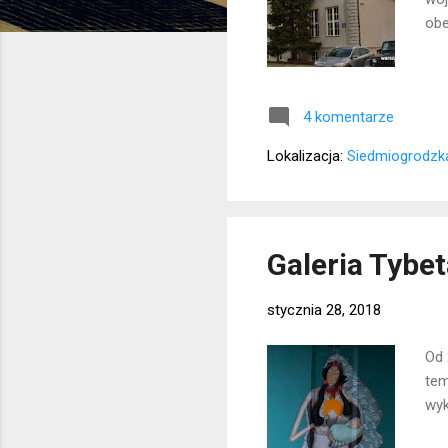
obe
4 komentarze
Lokalizacja:
Siedmiogrodzk
Galeria Tybe
stycznia 28, 2018
Od 
tem
wyk