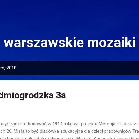
Przejdź do głównej zawartości
warszawskie mozaiki
eń, 2018
edmiogrodzka 3a
acyk zaczęto budować w 1914 roku wg projektu Mikołaja i Tadeusz
ach 20. Miała to być placówka edukacyjna dla dzieci pracowników T
nie budynek należał do zakładów im. Marcina Kasprzaka, mieściło s