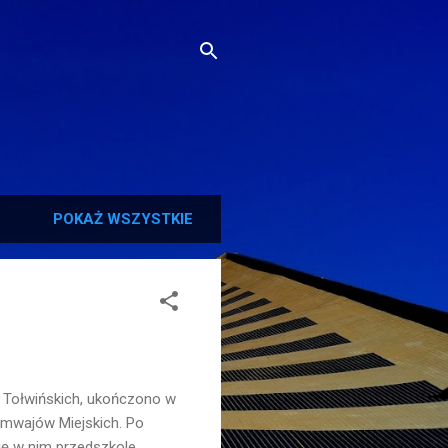
POKAŻ WSZYSTKIE
a Tołwińskich, ukończono w
ramwajów Miejskich. Po
ię w nim przedszkole,