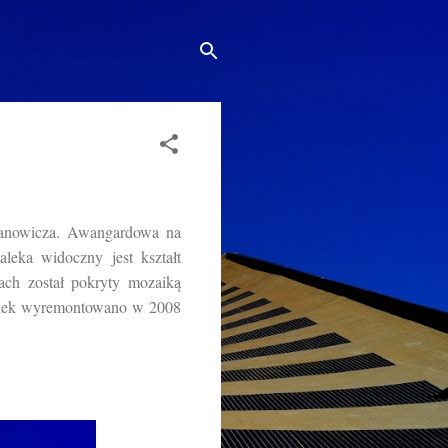
omanowicza. Awangardowa na
leka widoczny jest kształt
ach został pokryty mozaiką
udynek wyremontowano w 2008