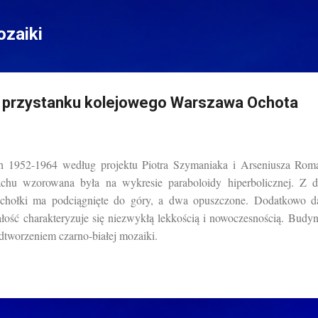
Przejdź do głównej zawartości
zaiki
 przystanku kolejowego Warszawa Ochota
ch 1952-1964 według projektu Piotra Szymaniaka i Arseniusza R
achu wzorowana była na wykresie paraboloidy hiperbolicznej. Z da
chołki ma podciągnięte do góry, a dwa opuszczone. Dodatkowo d
Całość charakteryzuje się niezwykłą lekkością i nowoczesnością. B
dtworzeniem czarno-białej mozaiki.