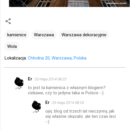
kamienice
Warszawa
Warszawa dekoracyjnie
Wola
Lokalizacja:
Chłodna 20, Warszawa, Polska
Er
23 maja 2014 08:23
K
to jest ta kamienica z własnym blogiem?
o
ciekawe, czy to jedyna taka w Polsce :-)
m
Er
23 maja 2014 08:24
e
ojej. blog od trzech lat nieczynny, jak
n
się właśnie okazało. ale ten czas leci
:-)
t