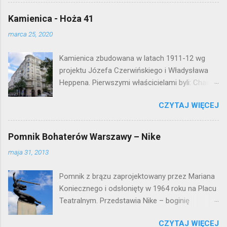
mieszkaniowej lat 50. Lokalizacja: Śródmieście
Kamienica - Hoża 41
marca 25, 2020
Kamienica zbudowana w latach 1911-12 wg
projektu Józefa Czerwińskiego i Władysława
Heppena. Pierwszymi właścicielami byli: Chaim
Braun i Janina Macierakowska. Od 1925 roku
CZYTAJ WIĘCEJ
kamienica była zamieszkała przez
pracowników Elektrowni Warszawskiej. Ten
okazały budynek wyszedł bez szwanku z II
Pomnik Bohaterów Warszawy – Nike
wojny światowej. Lokalizacja: Śródmieście
maja 31, 2013
Pomnik z brązu zaprojektowany przez Mariana
Koniecznego i odsłonięty w 1964 roku na Placu
Teatralnym. Przedstawia Nike – boginię
zwycięstwa – symbol walczącej Warszawy.
CZYTAJ WIĘCEJ
Przy tworzeniu rysów twarzy rzeźbiarzowi