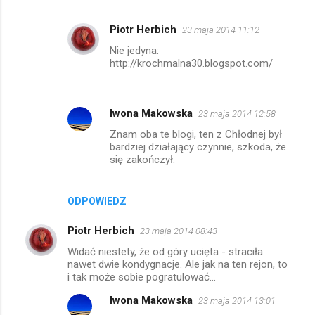
a
r
Piotr Herbich
23 maja 2014 11:12
z
Nie jedyna:
e
http://krochmalna30.blogspot.com/
Iwona Makowska
23 maja 2014 12:58
Znam oba te blogi, ten z Chłodnej był
bardziej działający czynnie, szkoda, że
się zakończył.
ODPOWIEDZ
Piotr Herbich
23 maja 2014 08:43
Widać niestety, że od góry ucięta - straciła
nawet dwie kondygnacje. Ale jak na ten rejon, to
i tak może sobie pogratulować...
Iwona Makowska
23 maja 2014 13:01