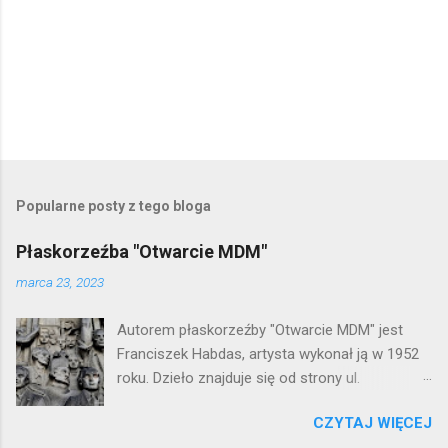
P
r
z
e
Popularne posty z tego bloga
ś
l
Płaskorzeźba "Otwarcie MDM"
i
j
marca 23, 2023
k
o
Autorem płaskorzeźby "Otwarcie MDM" jest
m
e
Franciszek Habdas, artysta wykonał ją w 1952
n
roku. Dzieło znajduje się od strony ul.
t
Waryńskiego i upamiętnia otwarcie
a
r
CZYTAJ WIĘCEJ
warszawskiej flagowej inwestycji
z