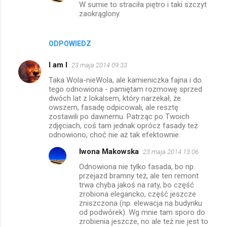
W sumie to straciła piętro i taki szczyt
zaokrąglony.
ODPOWIEDZ
I am I
23 maja 2014 09:33
Taka Wola-nieWola, ale kamieniczka fajna i do
tego odnowiona - pamiętam rozmowę sprzed
dwóch lat z lokalsem, który narzekał, że
owszem, fasadę odpicowali, ale resztę
zostawili po dawnemu. Patrząc po Twoich
zdjęciach, coś tam jednak oprócz fasady też
odnowiono, choć nie aż tak efektownie.
Iwona Makowska
23 maja 2014 13:06
Odnowiona nie tylko fasada, bo np.
przejazd bramny też, ale ten remont
trwa chyba jakoś na raty, bo część
zrobiona elegancko, część jeszcze
zniszczona (np. elewacja na budynku
od podwórek). Wg mnie tam sporo do
zrobienia jeszcze, no ale też nie jest to