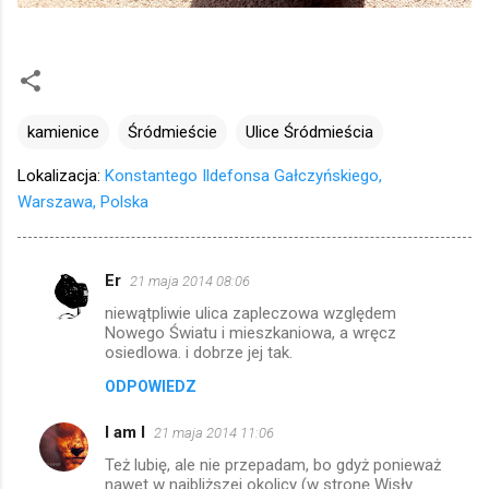
kamienice
Śródmieście
Ulice Śródmieścia
Lokalizacja:
Konstantego Ildefonsa Gałczyńskiego,
Warszawa, Polska
Er
21 maja 2014 08:06
K
niewątpliwie ulica zapleczowa względem
o
Nowego Światu i mieszkaniowa, a wręcz
m
osiedlowa. i dobrze jej tak.
e
ODPOWIEDZ
n
I am I
21 maja 2014 11:06
t
Też lubię, ale nie przepadam, bo gdyż ponieważ
a
nawet w najbliższej okolicy (w stronę Wisły