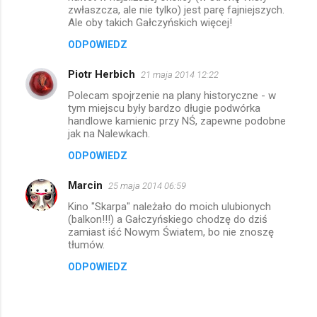
zwłaszcza, ale nie tylko) jest parę fajniejszych.
r
Ale oby takich Gałczyńskich więcej!
z
ODPOWIEDZ
e
Piotr Herbich
21 maja 2014 12:22
Polecam spojrzenie na plany historyczne - w
tym miejscu były bardzo długie podwórka
handlowe kamienic przy NŚ, zapewne podobne
jak na Nalewkach.
ODPOWIEDZ
Marcin
25 maja 2014 06:59
Kino "Skarpa" należało do moich ulubionych
(balkon!!!) a Gałczyńskiego chodzę do dziś
zamiast iść Nowym Światem, bo nie znoszę
tłumów.
ODPOWIEDZ