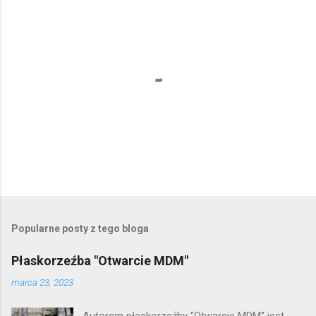
P
r
z
e
Popularne posty z tego bloga
ś
l
Płaskorzeźba "Otwarcie MDM"
i
j
marca 23, 2023
k
o
Autorem płaskorzeźby "Otwarcie MDM" jest