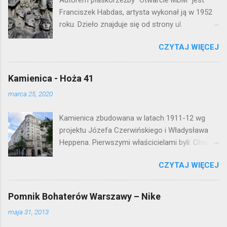
m
e
Franciszek Habdas, artysta wykonał ją w 1952
n
roku. Dzieło znajduje się od strony ul.
t
Waryńskiego i upamiętnia otwarcie
a
r
CZYTAJ WIĘCEJ
warszawskiej flagowej inwestycji
z
mieszkaniowej lat 50. Lokalizacja: Śródmieście
Kamienica - Hoża 41
marca 25, 2020
Kamienica zbudowana w latach 1911-12 wg
projektu Józefa Czerwińskiego i Władysława
Heppena. Pierwszymi właścicielami byli: Chaim
Braun i Janina Macierakowska. Od 1925 roku
CZYTAJ WIĘCEJ
kamienica była zamieszkała przez
pracowników Elektrowni Warszawskiej. Ten
okazały budynek wyszedł bez szwanku z II
Pomnik Bohaterów Warszawy – Nike
wojny światowej. Lokalizacja: Śródmieście
maja 31, 2013