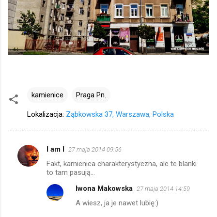
kamienice
Praga Pn.
Lokalizacja:
Ząbkowska 37, Warszawa, Polska
I am I
27 maja 2014 09:56
K
Fakt, kamienica charakterystyczna, ale te blanki
o
to tam pasują...
m
Iwona Makowska
27 maja 2014 14:59
e
A wiesz, ja je nawet lubię:)
n