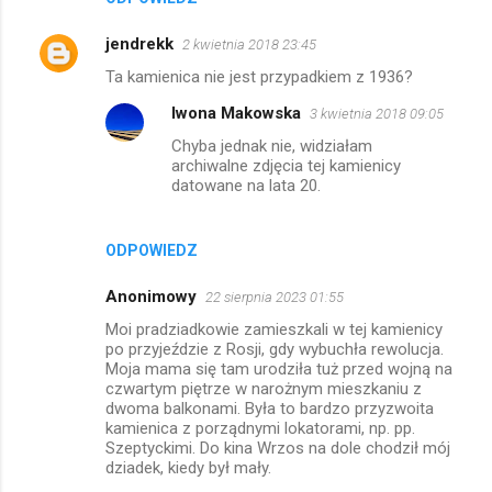
jendrekk
2 kwietnia 2018 23:45
Ta kamienica nie jest przypadkiem z 1936?
Iwona Makowska
3 kwietnia 2018 09:05
Chyba jednak nie, widziałam
archiwalne zdjęcia tej kamienicy
datowane na lata 20.
ODPOWIEDZ
Anonimowy
22 sierpnia 2023 01:55
Moi pradziadkowie zamieszkali w tej kamienicy
po przyjeździe z Rosji, gdy wybuchła rewolucja.
Moja mama się tam urodziła tuż przed wojną na
czwartym piętrze w narożnym mieszkaniu z
dwoma balkonami. Była to bardzo przyzwoita
kamienica z porządnymi lokatorami, np. pp.
Szeptyckimi. Do kina Wrzos na dole chodził mój
dziadek, kiedy był mały.