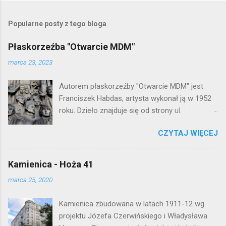
r
z
e
Popularne posty z tego bloga
ś
l
Płaskorzeźba "Otwarcie MDM"
i
j
marca 23, 2023
k
o
Autorem płaskorzeźby "Otwarcie MDM" jest
m
e
Franciszek Habdas, artysta wykonał ją w 1952
n
roku. Dzieło znajduje się od strony ul.
t
Waryńskiego i upamiętnia otwarcie
a
r
CZYTAJ WIĘCEJ
warszawskiej flagowej inwestycji
z
mieszkaniowej lat 50. Lokalizacja: Śródmieście
Kamienica - Hoża 41
marca 25, 2020
Kamienica zbudowana w latach 1911-12 wg
projektu Józefa Czerwińskiego i Władysława