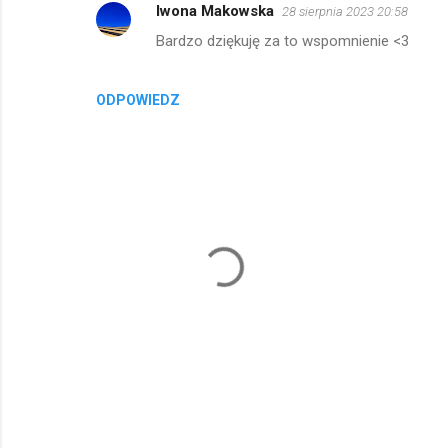
Iwona Makowska
28 sierpnia 2023 20:58
Bardzo dziękuję za to wspomnienie <3
ODPOWIEDZ
P