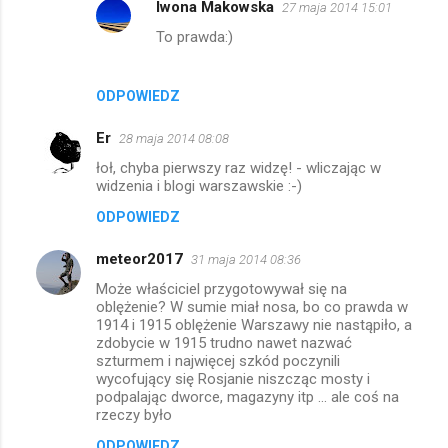
Iwona Makowska
27 maja 2014 15:01
To prawda:)
ODPOWIEDZ
Er
28 maja 2014 08:08
łoł, chyba pierwszy raz widzę! - wliczając w
widzenia i blogi warszawskie :-)
ODPOWIEDZ
meteor2017
31 maja 2014 08:36
Może właściciel przygotowywał się na
oblężenie? W sumie miał nosa, bo co prawda w
1914 i 1915 oblężenie Warszawy nie nastąpiło, a
zdobycie w 1915 trudno nawet nazwać
szturmem i najwięcej szkód poczynili
wycofujący się Rosjanie niszcząc mosty i
podpalając dworce, magazyny itp ... ale coś na
rzeczy było
ODPOWIEDZ