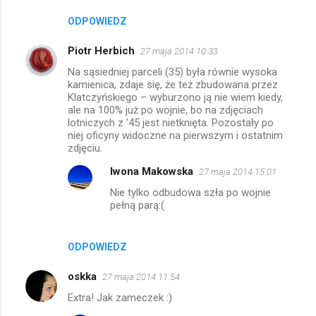
t
ODPOWIEDZ
a
r
Piotr Herbich
27 maja 2014 10:33
z
Na sąsiedniej parceli (35) była równie wysoka
kamienica, zdaje się, że też zbudowana przez
e
Klatczyńskiego – wyburzono ją nie wiem kiedy,
ale na 100% już po wojnie, bo na zdjęciach
lotniczych z '45 jest nietknięta. Pozostały po
niej oficyny widoczne na pierwszym i ostatnim
zdjęciu.
Iwona Makowska
27 maja 2014 15:01
Nie tylko odbudowa szła po wojnie
pełną parą:(
ODPOWIEDZ
oskka
27 maja 2014 11:54
Extra! Jak zameczek :)