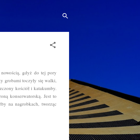
nowością, gdyż do tej pory
y grobami toczyły się walki,
zczony kościół i katakumby.
roną konserwatorską. Jest to
eźby na nagrobkach, tworząc