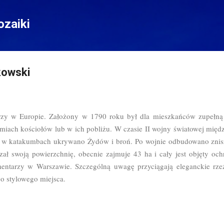
Przejdź do głównej zawartości
zaiki
owski
rzy w Europie. Założony w 1790 roku był dla mieszkańców zupełną 
ach kościołów lub w ich pobliżu. W czasie II wojny światowej międz
 a w katakumbach ukrywano Żydów i broń. Po wojnie odbudowano znis
ał swoją powierzchnię, obecnie zajmuje 43 ha i cały jest objęty och
mentarzy w Warszawie. Szczególną uwagę przyciągają eleganckie rz
o stylowego miejsca.