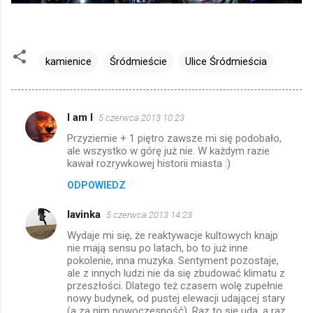
kamienice
Śródmieście
Ulice Śródmieścia
I am I
5 czerwca 2013 10:23
K
Przyziemie + 1 piętro zawsze mi się podobało,
o
ale wszystko w górę już nie. W każdym razie
m
kawał rozrywkowej historii miasta :)
e
ODPOWIEDZ
n
lavinka
5 czerwca 2013 14:23
t
Wydaje mi się, że reaktywacje kultowych knajp
a
nie mają sensu po latach, bo to już inne
pokolenie, inna muzyka. Sentyment pozostaje,
r
ale z innych ludzi nie da się zbudować klimatu z
z
przeszłości. Dlatego też czasem wolę zupełnie
nowy budynek, od pustej elewacji udającej stary
e
(a za nim nowoczesność). Raz to się uda, a raz