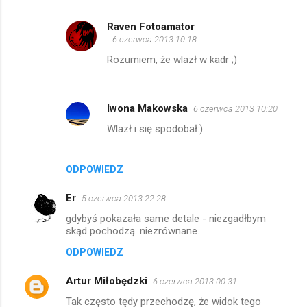
Raven Fotoamator
6 czerwca 2013 10:18
Rozumiem, że wlazł w kadr ;)
Iwona Makowska
6 czerwca 2013 10:20
Wlazł i się spodobał:)
ODPOWIEDZ
Er
5 czerwca 2013 22:28
gdybyś pokazała same detale - niezgadłbym
skąd pochodzą. niezrównane.
ODPOWIEDZ
Artur Miłobędzki
6 czerwca 2013 00:31
Tak często tędy przechodzę, że widok tego