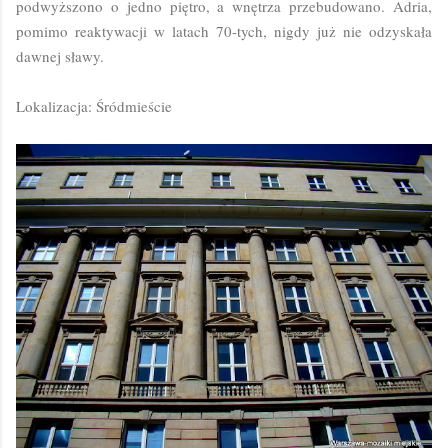
podwyższono o jedno piętro, a wnętrza przebudowano. Adria,
pomimo reaktywacji w latach 70-tych, nigdy już nie odzyskała
dawnej sławy.
Lokalizacja: Śródmieście