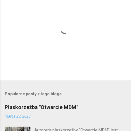
P
r
z
e
Popularne posty z tego bloga
ś
l
Płaskorzeźba "Otwarcie MDM"
i
j
marca 23, 2023
k
o
Autorem płaskorzeźby "Otwarcie MDM" jest