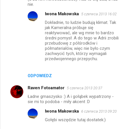
nie.
Iwona Makowska
5 czerwca 2013 16:02
Dokładnie, to ludzie budują klimat. Tak
jak Kameralna próbuje się
reaktywować, ale wg mnie to bardzo
średni pomysł. A do tego w Adrii zrobili
przebudowę z półśrodków i
półmateriałów, więc nie było czym
zachwycić tych, którzy wymagali
przedwojennego przepychu.
ODPOWIEDZ
Raven Fotoamator
5 czerwca 2013 20:37
Ładne gmaszysko :) A i gołąbek wypatrzony -
sie mi to podoba - miły akcent :D
Iwona Makowska
6 czerwca 2013 09:20
Gołębi wszędzie tutaj dostatek:)