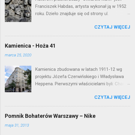
m
e
Franciszek Habdas, artysta wykonał ją w 1952
n
roku. Dzieło znajduje się od strony ul.
t
Waryńskiego i upamiętnia otwarcie
a
r
CZYTAJ WIĘCEJ
warszawskiej flagowej inwestycji
z
mieszkaniowej lat 50. Lokalizacja: Śródmieście
Kamienica - Hoża 41
marca 25, 2020
Kamienica zbudowana w latach 1911-12 wg
projektu Józefa Czerwińskiego i Władysława
Heppena. Pierwszymi właścicielami byli: Chaim
Braun i Janina Macierakowska. Od 1925 roku
CZYTAJ WIĘCEJ
kamienica była zamieszkała przez
pracowników Elektrowni Warszawskiej. Ten
okazały budynek wyszedł bez szwanku z II
Pomnik Bohaterów Warszawy – Nike
wojny światowej. Lokalizacja: Śródmieście
maja 31, 2013