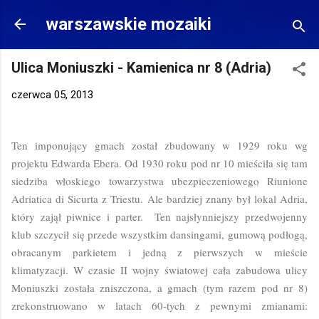
Przejdź do głównej zawartości
warszawskie mozaiki
Ulica Moniuszki - Kamienica nr 8 (Adria)
czerwca 05, 2013
Ten imponujący gmach został zbudowany w 1929 roku wg
projektu Edwarda Ebera. Od 1930 roku pod nr 10 mieściła się tam
siedziba włoskiego towarzystwa ubezpieczeniowego Riunione
Adriatica di Sicurta z Triestu. Ale bardziej znany był lokal Adria,
który zajął piwnice i parter. Ten najsłynniejszy przedwojenny
klub szczycił się przede wszystkim dansingami, gumową podłogą,
obracanym parkietem i jedną z pierwszych w mieście
klimatyzacji. W czasie II wojny światowej cała zabudowa ulicy
Moniuszki została zniszczona, a gmach (tym razem pod nr 8)
zrekonstruowano w latach 60-tych z pewnymi zmianami: