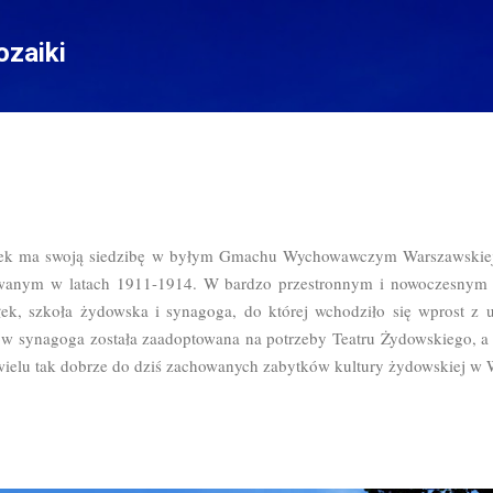
Przejdź do głównej zawartości
zaiki
 lalek ma swoją siedzibę w byłym Gmachu Wychowawczym Warszawskie
anym w latach 1911-1914. W bardzo przestronnym i nowoczesnym 
łek, szkoła żydowska i synagoga, do której wchodziło się wprost z u
 synagoga została zaadoptowana na potrzeby Teatru Żydowskiego, a 
niewielu tak dobrze do dziś zachowanych zabytków kultury żydowskiej w