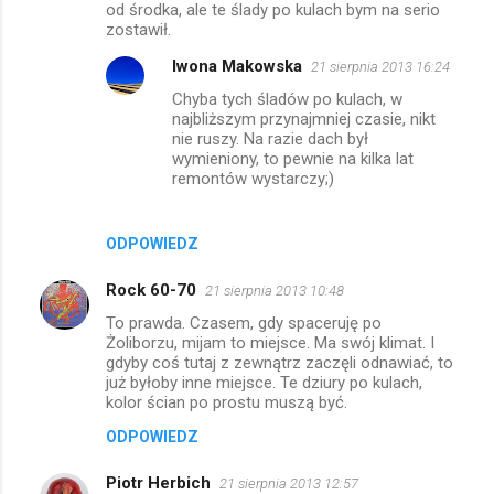
m
od środka, ale te ślady po kulach bym na serio
zostawił.
e
Iwona Makowska
21 sierpnia 2013 16:24
n
Chyba tych śladów po kulach, w
t
najbliższym przynajmniej czasie, nikt
a
nie ruszy. Na razie dach był
wymieniony, to pewnie na kilka lat
r
remontów wystarczy;)
z
e
ODPOWIEDZ
Rock 60-70
21 sierpnia 2013 10:48
To prawda. Czasem, gdy spaceruję po
Żoliborzu, mijam to miejsce. Ma swój klimat. I
gdyby coś tutaj z zewnątrz zaczęli odnawiać, to
już byłoby inne miejsce. Te dziury po kulach,
kolor ścian po prostu muszą być.
ODPOWIEDZ
Piotr Herbich
21 sierpnia 2013 12:57