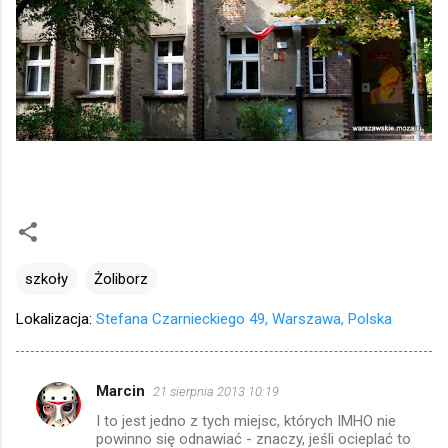
szkoły
Żoliborz
Lokalizacja:
Stefana Czarnieckiego 49, Warszawa, Polska
Marcin
21 sierpnia 2013 10:19
K
I to jest jedno z tych miejsc, których IMHO nie
o
powinno się odnawiać - znaczy, jeśli ocieplać to