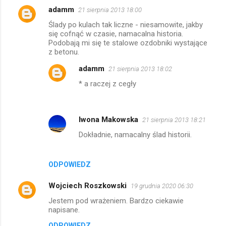
adamm
21 sierpnia 2013 18:00
Ślady po kulach tak liczne - niesamowite, jakby
się cofnąć w czasie, namacalna historia.
Podobają mi się te stalowe ozdobniki wystające
z betonu.
adamm
21 sierpnia 2013 18:02
* a raczej z cegły
Iwona Makowska
21 sierpnia 2013 18:21
Dokładnie, namacalny ślad historii.
ODPOWIEDZ
Wojciech Roszkowski
19 grudnia 2020 06:30
Jestem pod wrażeniem. Bardzo ciekawie
napisane.
ODPOWIEDZ