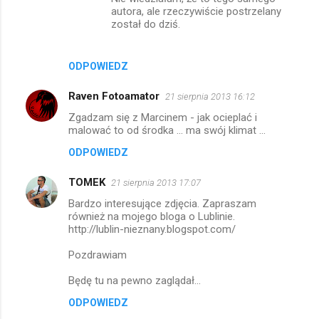
autora, ale rzeczywiście postrzelany
został do dziś.
ODPOWIEDZ
Raven Fotoamator
21 sierpnia 2013 16:12
Zgadzam się z Marcinem - jak ocieplać i
malować to od środka ... ma swój klimat ...
ODPOWIEDZ
TOMEK
21 sierpnia 2013 17:07
Bardzo interesujące zdjęcia. Zapraszam
również na mojego bloga o Lublinie.
http://lublin-nieznany.blogspot.com/
Pozdrawiam
Będę tu na pewno zaglądał...
ODPOWIEDZ