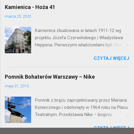
Kamienica - Hoża 41
marca 25, 2020
Kamienica zbudowana w latach 1911-12 wg
projektu Józefa Czerwińskiego i Władysława
Heppena. Pierwszymi właścicielami byli: Chaim
Braun i Janina Macierakowska. Od 1925 roku
CZYTAJ WIĘCEJ
kamienica była zamieszkała przez
pracowników Elektrowni Warszawskiej. Ten
okazały budynek wyszedł bez szwanku z II
Pomnik Bohaterów Warszawy – Nike
wojny światowej. Lokalizacja: Śródmieście
maja 31, 2013
Pomnik z brązu zaprojektowany przez Mariana
Koniecznego i odsłonięty w 1964 roku na Placu
Teatralnym. Przedstawia Nike – boginię
zwycięstwa – symbol walczącej Warszawy.
CZYTAJ WIĘCEJ
Przy tworzeniu rysów twarzy rzeźbiarzowi