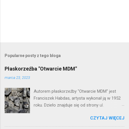
P
r
z
e
Popularne posty z tego bloga
ś
l
Płaskorzeźba "Otwarcie MDM"
i
j
marca 23, 2023
k
o
Autorem płaskorzeźby "Otwarcie MDM" jest
m
e
Franciszek Habdas, artysta wykonał ją w 1952
n
roku. Dzieło znajduje się od strony ul.
t
Waryńskiego i upamiętnia otwarcie
a
r
CZYTAJ WIĘCEJ
warszawskiej flagowej inwestycji
z
mieszkaniowej lat 50. Lokalizacja: Śródmieście