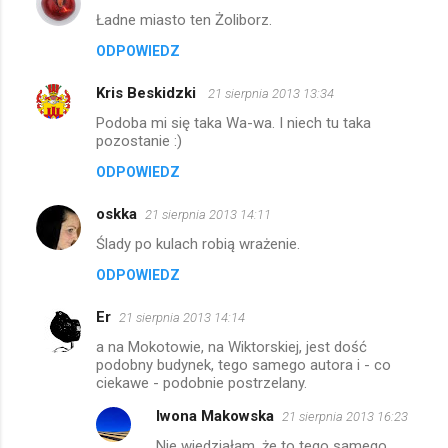
Ładne miasto ten Żoliborz.
ODPOWIEDZ
Kris Beskidzki
21 sierpnia 2013 13:34
Podoba mi się taka Wa-wa. I niech tu taka
pozostanie :)
ODPOWIEDZ
oskka
21 sierpnia 2013 14:11
Ślady po kulach robią wrażenie.
ODPOWIEDZ
Er
21 sierpnia 2013 14:14
a na Mokotowie, na Wiktorskiej, jest dość
podobny budynek, tego samego autora i - co
ciekawe - podobnie postrzelany.
Iwona Makowska
21 sierpnia 2013 16:23
Nie wiedziałam, że to tego samego