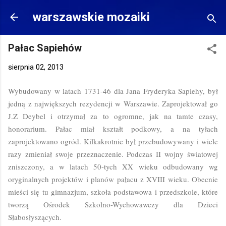
Przejdź do głównej zawartości
warszawskie mozaiki
Pałac Sapiehów
sierpnia 02, 2013
Wybudowany w latach 1731-46 dla Jana Fryderyka Sapiehy, był
jedną z największych rezydencji w Warszawie. Zaprojektował go
J.Z Deybel i otrzymał za to ogromne, jak na tamte czasy,
honorarium. Pałac miał kształt podkowy, a na tyłach
zaprojektowano ogród. Kilkakrotnie był przebudowywany i wiele
razy zmieniał swoje przeznaczenie. Podczas II wojny światowej
zniszczony, a w latach 50-tych XX wieku odbudowany wg
oryginalnych projektów i planów pałacu z XVIII wieku. Obecnie
mieści się tu gimnazjum, szkoła podstawowa i przedszkole, które
tworzą Ośrodek Szkolno-Wychowawczy dla Dzieci
Słabosłyszących.