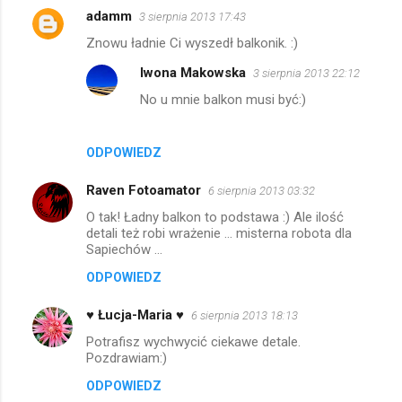
adamm
3 sierpnia 2013 17:43
Znowu ładnie Ci wyszedł balkonik. :)
Iwona Makowska
3 sierpnia 2013 22:12
No u mnie balkon musi być:)
ODPOWIEDZ
Raven Fotoamator
6 sierpnia 2013 03:32
O tak! Ładny balkon to podstawa :) Ale ilość
detali też robi wrażenie ... misterna robota dla
Sapiechów ...
ODPOWIEDZ
♥ Łucja-Maria ♥
6 sierpnia 2013 18:13
Potrafisz wychwycić ciekawe detale.
Pozdrawiam:)
ODPOWIEDZ