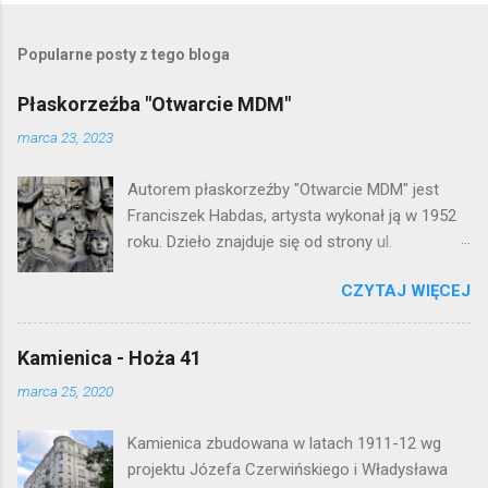
r
z
e
Popularne posty z tego bloga
ś
l
Płaskorzeźba "Otwarcie MDM"
i
j
marca 23, 2023
k
o
Autorem płaskorzeźby "Otwarcie MDM" jest
m
e
Franciszek Habdas, artysta wykonał ją w 1952
n
roku. Dzieło znajduje się od strony ul.
t
Waryńskiego i upamiętnia otwarcie
a
r
CZYTAJ WIĘCEJ
warszawskiej flagowej inwestycji
z
mieszkaniowej lat 50. Lokalizacja: Śródmieście
Kamienica - Hoża 41
marca 25, 2020
Kamienica zbudowana w latach 1911-12 wg
projektu Józefa Czerwińskiego i Władysława