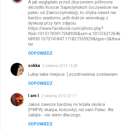
A jak wyglądało przed zburzeniem północne
o
skrzydło Koszar Sapieżyńskich (oczywiście nie
m
pałac od Zakroczymskiej), to chyba nawet nie
bardzo wiadomo, jeśli dobrze wnioskuję z
e
dyskusji przy tym zdjęciu:
https://www.facebook.com/photo.php?
n
fbid=10151705917268930&set=a.101516312646
t
68930.1073741847.171827353929&type=3&thea
ter
a
r
ODPOWIEDZ
z
oskka
2 sierpnia 2013 13:28
e
Lubię takie miejsca :) pozdrowienia zostawiam
ODPOWIEDZ
I am I
2 sierpnia 2013 22:17
Jakoś zawsze bardziej mi leżała okolica
(PWPW, skarpa, kościoły), niż sam Pałac. Ale
zabijta - nie wiem dlaczego.
ODPOWIEDZ