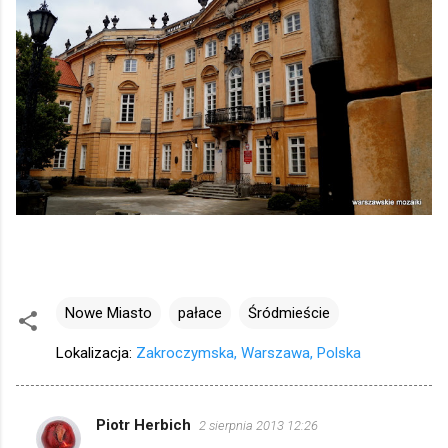
Nowe Miasto
pałace
Śródmieście
Lokalizacja:
Zakroczymska, Warszawa, Polska
Piotr Herbich
2 sierpnia 2013 12:26
K