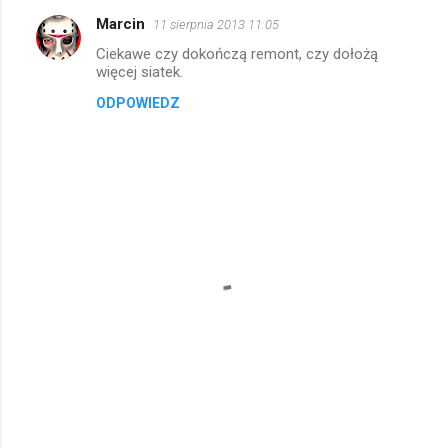
Marcin
11 sierpnia 2013 11:05
Ciekawe czy dokończą remont, czy dołożą
więcej siatek.
ODPOWIEDZ
P