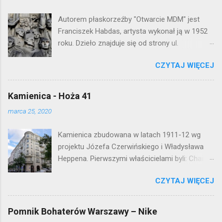
k
o
Autorem płaskorzeźby "Otwarcie MDM" jest
m
e
Franciszek Habdas, artysta wykonał ją w 1952
n
roku. Dzieło znajduje się od strony ul.
t
Waryńskiego i upamiętnia otwarcie
a
r
CZYTAJ WIĘCEJ
warszawskiej flagowej inwestycji
z
mieszkaniowej lat 50. Lokalizacja: Śródmieście
Kamienica - Hoża 41
marca 25, 2020
Kamienica zbudowana w latach 1911-12 wg
projektu Józefa Czerwińskiego i Władysława
Heppena. Pierwszymi właścicielami byli: Chaim
Braun i Janina Macierakowska. Od 1925 roku
CZYTAJ WIĘCEJ
kamienica była zamieszkała przez
pracowników Elektrowni Warszawskiej. Ten
okazały budynek wyszedł bez szwanku z II
Pomnik Bohaterów Warszawy – Nike
wojny światowej. Lokalizacja: Śródmieście