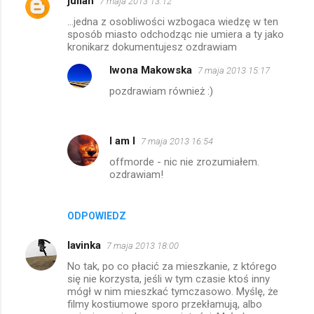
julian
7 maja 2013 13:12
...jedna z osobliwości wzbogaca wiedzę w ten
sposób miasto odchodząc nie umiera a ty jako
kronikarz dokumentujesz ozdrawiam
Iwona Makowska
7 maja 2013 15:17
pozdrawiam również :)
I am I
7 maja 2013 16:54
offmorde - nic nie zrozumiałem.
ozdrawiam!
ODPOWIEDZ
lavinka
7 maja 2013 18:00
No tak, po co płacić za mieszkanie, z którego
się nie korzysta, jeśli w tym czasie ktoś inny
mógł w nim mieszkać tymczasowo. Myślę, że
filmy kostiumowe sporo przekłamują, albo