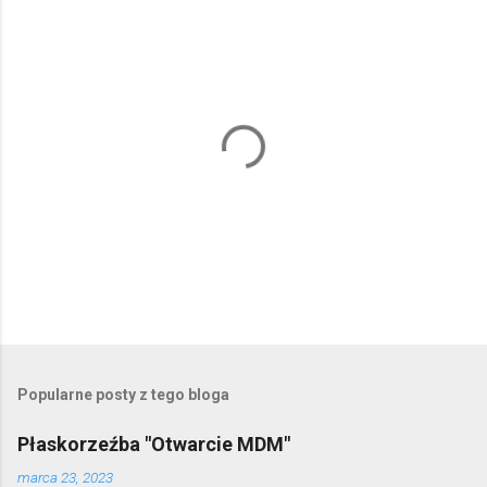
P
r
z
e
Popularne posty z tego bloga
ś
l
Płaskorzeźba "Otwarcie MDM"
i
j
marca 23, 2023