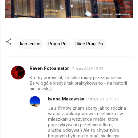
kamienice
Praga Pn.
Ulice Pragi Pn.
Raven Fotoamator
7 maja 2013 10:44
K
Kto by pomyślał, że takie miały przeznaczenie.
o
Że w ogóle kiedyś tak praktykowano - na historii
m
nie uczyli ;)
e
Iwona Makowska
7 maja 2013 15:15
n
Ja z filmów znam sceny jak to rodzina
wraca z wakacji w swoim letnisku i w
t
mieszkaniu wszystkie meble, które
a
poprzykrywano prześcieradłami,
służba odkrywa:) Ale to chyba tylko
r
bogatych było na to stać, biedniejsi