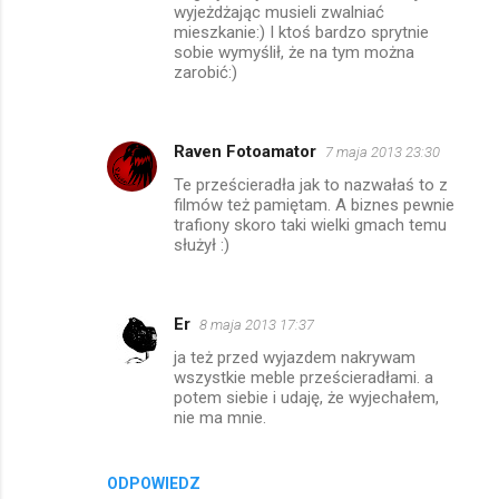
z
wyjeżdżając musieli zwalniać
mieszkanie:) I ktoś bardzo sprytnie
e
sobie wymyślił, że na tym można
zarobić:)
Raven Fotoamator
7 maja 2013 23:30
Te prześcieradła jak to nazwałaś to z
filmów też pamiętam. A biznes pewnie
trafiony skoro taki wielki gmach temu
służył :)
Er
8 maja 2013 17:37
ja też przed wyjazdem nakrywam
wszystkie meble prześcieradłami. a
potem siebie i udaję, że wyjechałem,
nie ma mnie.
ODPOWIEDZ