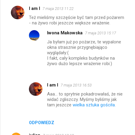
I am I
7 maja 2013 11:22
Też mieliśmy szczęście być tam przed pożarem
- na żywo robi jeszcze większe wrażenie.
Iwona Makowska
7 maja 2013 15:17
Ja byłam już po pożarze, te wypalone
okna strasznie przygnębiająco
wyglądały:(
I fakt, cały kompleks budynków na
żywo dużo lepsze wrażenie robi:)
I am I
7 maja 2013 16:53
Aaa... to sprytnie pokadrowałaś, że nie
widać zgliszczy. Myśmy byliśmy jak
tam jeszcze
wielka sztuka gościła.
ODPOWIEDZ