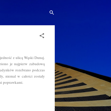
 jedność z ulicą Wąski Dunaj.
ąpiono je najpierw zabudową
 budynków rozebrano podczas
y, niemal w całości zostały
mi poprawkami.