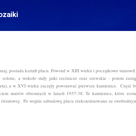
Przejdź do głównej zawartości
zaiki
unaj, posiada kształt placu. Powstał w XIII wieku i początkowo stanowił
solone, a wokoło stały jatki rzeźnicze oraz szewskie - potem zast
aszta), a w XVI wieku zaczęły powstawać pierwsze kamienice. Część
ciem murów obronnych w latach 1937-38. Te kamienice, które został
y światowej. Po wojnie zabudowę placu zrekonstruowano ze swobodny