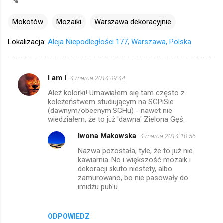
Mokotów
Mozaiki
Warszawa dekoracyjnie
Lokalizacja:
Aleja Niepodległości 177, Warszawa, Polska
I am I
4 marca 2014 09:44
K
Ależ kolorki! Umawiałem się tam często z
o
koleżeństwem studiującym na SGPiSie
m
(dawnym/obecnym SGHu) - nawet nie
wiedziałem, że to już 'dawna' Zielona Gęś.
e
Iwona Makowska
4 marca 2014 10:56
n
Nazwa pozostała, tyle, że to już nie
t
kawiarnia. No i większość mozaik i
a
dekoracji skuto niestety, albo
zamurowano, bo nie pasowały do
r
imidżu pub'u.
z
e
ODPOWIEDZ