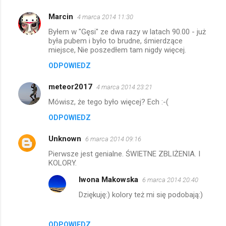
Marcin
4 marca 2014 11:30
Byłem w "Gęsi" ze dwa razy w latach 90.00 - już
była pubem i było to brudne, śmierdzące
miejsce, Nie poszedłem tam nigdy więcej.
ODPOWIEDZ
meteor2017
4 marca 2014 23:21
Mówisz, że tego było więcej? Ech :-(
ODPOWIEDZ
Unknown
6 marca 2014 09:16
Pierwsze jest genialne. ŚWIETNE ZBLIŻENIA. I
KOLORY.
Iwona Makowska
6 marca 2014 20:40
Dziękuję:) kolory też mi się podobają:)
ODPOWIEDZ