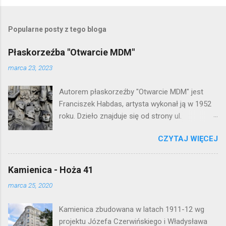
P
r
z
e
Popularne posty z tego bloga
ś
l
Płaskorzeźba "Otwarcie MDM"
i
j
marca 23, 2023
k
o
Autorem płaskorzeźby "Otwarcie MDM" jest
m
e
Franciszek Habdas, artysta wykonał ją w 1952
n
roku. Dzieło znajduje się od strony ul.
t
Waryńskiego i upamiętnia otwarcie
a
r
CZYTAJ WIĘCEJ
warszawskiej flagowej inwestycji
z
mieszkaniowej lat 50. Lokalizacja: Śródmieście
Kamienica - Hoża 41
marca 25, 2020
Kamienica zbudowana w latach 1911-12 wg
projektu Józefa Czerwińskiego i Władysława