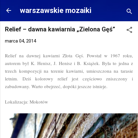
Przejdź do głównej zawartości
warszawskie mozaiki
Relief – dawna kawiarnia „Zielona Gęś”
marca 04, 2014
Relief na dawnej kawiarni Złota Gęś. Powstał w 1967 roku,
autorem był K. Henisz, J. Henisz i B. Książek. Była to jedna z
trzech kompozycji na terenie kawiarni, umieszczona na tarasie
letnim. Dziś kolorowy relief jest częściowo zniszczony i
zabudowany. Warto obejrzeć, dopóki jeszcze istnieje.
Lokalizacja: Mokotów