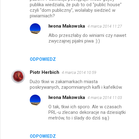
publika wiedziała, że pub to od "public house"
czyli "dom publiczny", wolałaby siedzieć w
piwiarniach?
Iwona Makowska
4 marca 2014 11:27
Albo przeszłaby do winiarni czy nawet
zwyczajnej pijalni piwa :):)
ODPOWIEDZ
Piotr Herbich
4 marca 2014 10:59
Dużo tkwi w zakamarkach miasta
poskrywanych, zapomnianych kafli i kafelków.
Iwona Makowska
4 marca 2014 11:03
O tak, tkwi ich sporo. Ale w czasach
PRL-u zlecano dekoracje na dziesiątki
metrów, to i ślady do dziś są:)
ODPOWIEDZ