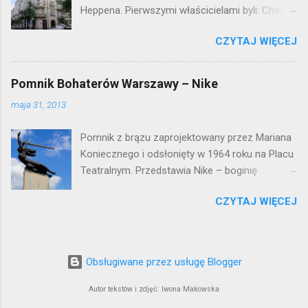
Heppena. Pierwszymi właścicielami byli: Chaim
Braun i Janina Macierakowska. Od 1925 roku
CZYTAJ WIĘCEJ
kamienica była zamieszkała przez
pracowników Elektrowni Warszawskiej. Ten
okazały budynek wyszedł bez szwanku z II
Pomnik Bohaterów Warszawy – Nike
wojny światowej. Lokalizacja: Śródmieście
maja 31, 2013
Pomnik z brązu zaprojektowany przez Mariana
Koniecznego i odsłonięty w 1964 roku na Placu
Teatralnym. Przedstawia Nike – boginię
zwycięstwa – symbol walczącej Warszawy.
CZYTAJ WIĘCEJ
Przy tworzeniu rysów twarzy rzeźbiarzowi
pozowała jego córka (inne źródła podają córkę
architekta J. Tarczyńskiego) – stąd Nike ma
twarz dziewczynki. W 1997 roku, w związku z
Obsługiwane przez usługę Blogger
przebudową Placu Teatralnego, Nike
umieszczono przy trasie W-Z, na dużo
Autor tekstów i zdjęć: Iwona Makowska
wyższym cokole. Podwyższenie sprawiło, że