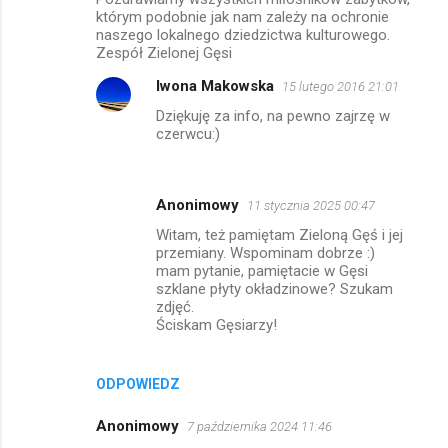
którym podobnie jak nam zależy na ochronie
naszego lokalnego dziedzictwa kulturowego.
Zespół Zielonej Gęsi
Iwona Makowska
15 lutego 2016 21:01
Dziękuję za info, na pewno zajrzę w
czerwcu:)
Anonimowy
11 stycznia 2025 00:47
Witam, też pamiętam Zieloną Gęś i jej
przemiany. Wspominam dobrze :)
mam pytanie, pamiętacie w Gęsi
szklane płyty okładzinowe? Szukam
zdjęć.
Ściskam Gęsiarzy!
ODPOWIEDZ
Anonimowy
7 października 2024 11:46