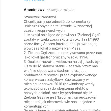
Anonimowy
14 lutego 2016 20:27
Szanowni Państwo!
Chcielibyśmy się odnieść do komentarzy
umieszczonych na tej stronie, w znacznej
części niesprawiedliwych.
1. Mozaiki należące do pawilonu "Zielonej Gęsi"
zostały w większości skute w roku 1991/1993
przez firmę Shores International prowadzącą
wówczas lokal o nazwie Pan Pizza.
2. Zielona Gęś została reaktywowana przez nas
jako lokal gastronomiczny w roku 1994.
3. Ocalała mozaika, widoczna na zdjęciach, była
już w dość słabym stanie - została przez nas
właśnie obudowana dachem oraz jest
poddawana renowacji przez dyplomowanego
konserwatora zabytków. Zapraszamy w
miesiącu czerwcu 2016 (powinniśmy wtedy
ukończyć prace) do obejrzenia efektów
naszych działań, oraz by przekonać się, iż
Zielona Gęś nie jest "brudnym, śmierdzącym
miejscem" jak nieprawdziwie napisał jeden z
komentujących.
Pozdrawiamy wszystkich miłośników zabytków,