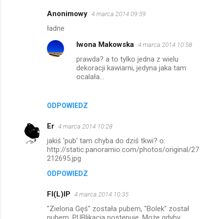
Anonimowy
4 marca 2014 09:59
ładne
Iwona Makowska
4 marca 2014 10:58
prawda? a to tylko jedna z wielu
dekoracji kawiarni, jedyna jaka tam
ocalała...
ODPOWIEDZ
Er
4 marca 2014 10:28
jakiś 'pub' tam chyba do dziś tkwi? o:
http://static.panoramio.com/photos/original/27
212695.jpg
ODPOWIEDZ
FI(L)IP
4 marca 2014 10:35
"Zielona Gęś" została pubem, "Bolek" został
pubem. PUBlikacja postępuje. Może gdyby