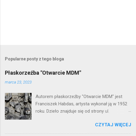
P
r
z
e
Popularne posty z tego bloga
ś
l
Płaskorzeźba "Otwarcie MDM"
i
j
marca 23, 2023
k
o
Autorem płaskorzeźby "Otwarcie MDM" jest
m
e
Franciszek Habdas, artysta wykonał ją w 1952
n
roku. Dzieło znajduje się od strony ul.
t
Waryńskiego i upamiętnia otwarcie
a
r
CZYTAJ WIĘCEJ
warszawskiej flagowej inwestycji
z
mieszkaniowej lat 50. Lokalizacja: Śródmieście