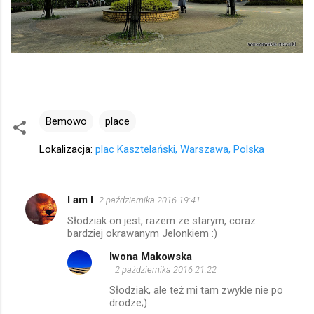
Bemowo
place
Lokalizacja:
plac Kasztelański, Warszawa, Polska
I am I
2 października 2016 19:41
K
Słodziak on jest, razem ze starym, coraz
o
bardziej okrawanym Jelonkiem :)
m
Iwona Makowska
e
2 października 2016 21:22
n
Słodziak, ale też mi tam zwykle nie po
drodze;)
t