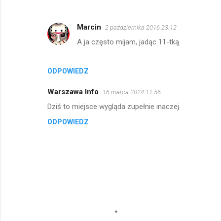
a
r
Marcin
2 października 2016 23:12
z
A ja często mijam, jadąc 11-tką.
e
ODPOWIEDZ
Warszawa Info
16 marca 2024 11:56
Dziś to miejsce wygląda zupełnie inaczej
ODPOWIEDZ