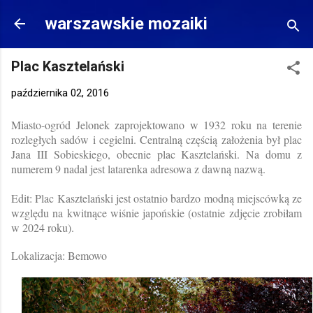
Przejdź do głównej zawartości
warszawskie mozaiki
Plac Kasztelański
października 02, 2016
Miasto-ogród Jelonek zaprojektowano w 1932 roku na terenie
rozległych sadów i cegielni. Centralną częścią założenia był plac
Jana III Sobieskiego, obecnie plac Kasztelański. Na domu z
numerem 9 nadal jest latarenka adresowa z dawną nazwą.
Edit: Plac Kasztelański jest ostatnio bardzo modną miejscówką ze
względu na kwitnące wiśnie japońskie (ostatnie zdjęcie zrobiłam
w 2024 roku).
Lokalizacja: Bemowo