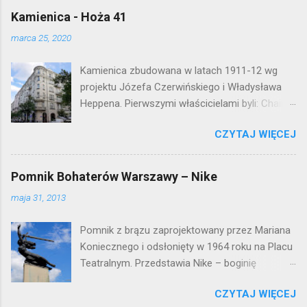
Kamienica - Hoża 41
marca 25, 2020
Kamienica zbudowana w latach 1911-12 wg
projektu Józefa Czerwińskiego i Władysława
Heppena. Pierwszymi właścicielami byli: Chaim
Braun i Janina Macierakowska. Od 1925 roku
CZYTAJ WIĘCEJ
kamienica była zamieszkała przez
pracowników Elektrowni Warszawskiej. Ten
okazały budynek wyszedł bez szwanku z II
Pomnik Bohaterów Warszawy – Nike
wojny światowej. Lokalizacja: Śródmieście
maja 31, 2013
Pomnik z brązu zaprojektowany przez Mariana
Koniecznego i odsłonięty w 1964 roku na Placu
Teatralnym. Przedstawia Nike – boginię
zwycięstwa – symbol walczącej Warszawy.
CZYTAJ WIĘCEJ
Przy tworzeniu rysów twarzy rzeźbiarzowi