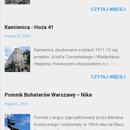
Waryńskiego i upamiętnia otwarcie
a
r
CZYTAJ WIĘCEJ
warszawskiej flagowej inwestycji
z
mieszkaniowej lat 50. Lokalizacja: Śródmieście
Kamienica - Hoża 41
marca 25, 2020
Kamienica zbudowana w latach 1911-12 wg
projektu Józefa Czerwińskiego i Władysława
Heppena. Pierwszymi właścicielami byli: Chaim
Braun i Janina Macierakowska. Od 1925 roku
CZYTAJ WIĘCEJ
kamienica była zamieszkała przez
pracowników Elektrowni Warszawskiej. Ten
okazały budynek wyszedł bez szwanku z II
Pomnik Bohaterów Warszawy – Nike
wojny światowej. Lokalizacja: Śródmieście
maja 31, 2013
Pomnik z brązu zaprojektowany przez Mariana
Koniecznego i odsłonięty w 1964 roku na Placu