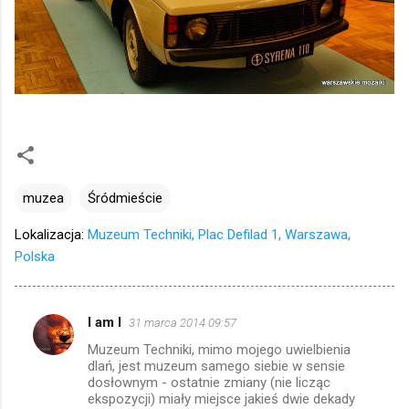
muzea
Śródmieście
Lokalizacja:
Muzeum Techniki, Plac Defilad 1, Warszawa,
Polska
I am I
31 marca 2014 09:57
K
Muzeum Techniki, mimo mojego uwielbienia
o
dlań, jest muzeum samego siebie w sensie
m
dosłownym - ostatnie zmiany (nie licząc
ekspozycji) miały miejsce jakieś dwie dekady
e