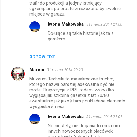
trafił do produkcji a jedyny istniejący
egzemplarz po prostu zniszczono by zwolnić
miejsce w garażu.
Iwona Makowska
31 marca 2014 21:00
Dołujące są takie historie jak ta z
garażem...
ODPOWIEDZ
Marcin
31 marca 2014 20:29
Muzeum Techniki to masakryczne truchło,
którego nazwa bardziej adekwatna być nie
może. Ekspozycja z PRL rodem, wszystko
wygląda jak szkolna gazetka z lat 70/80
ewentualnie jak jakoś tam poukładane elementy
wysypiska śmieci.
Iwona Makowska
31 marca 2014 21:01
No niestety, nie dogania to muzeum
innych nowoczesnych placówek
muzealnych. Szkoda, bo ta