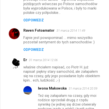
jeżdżących wówczas po Polsce samochodów
była wyprodukowana w Polsce, i były to marki
polskie czy półpolskie...
ODPOWIEDZ
Raven Fotoamator
31 marca 2014 11:49
Fajnie jest powspominać ... mimo wszystko
pozostał sentyment do tych samochodów :)
ODPOWIEDZ
Er
31 marca 2014 12:06
właśnie chciałem napisać, co Piotr H. już
napisał: piękny stary samochód, ale załapałem
się na czasy, gdy jego posiadanie było obiektem
kpin... ech, ludzkość. ;-)
Iwona Makowska
31 marca 2014 20:59
Też się załapałam na czasy, gdy moi
rodzice sprzedali drugą z rzędu
syrenkę (w jednej się drzwi otwierały
podczas jazdy z górki) i kupili sobie