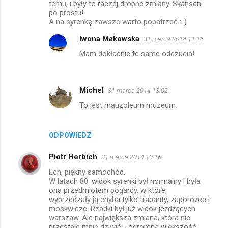
temu, i były to raczej drobne zmiany. Skansen
po prostu!
n
A na syrenkę zawsze warto popatrzeć :-)
t
Iwona Makowska
31 marca 2014 11:16
a
Mam dokładnie te same odczucia!
r
z
e
Michel
31 marca 2014 13:02
To jest mauzoleum muzeum.
ODPOWIEDZ
Piotr Herbich
31 marca 2014 10:16
Ech, piękny samochód.
W latach 80. widok syrenki był normalny i była
ona przedmiotem pogardy, w której
wyprzedzały ją chyba tylko trabanty, zaporożce i
moskwicze. Rzadki był już widok jeżdżących
warszaw. Ale największa zmiana, która nie
przestaje mnie dziwić - ogromna większość