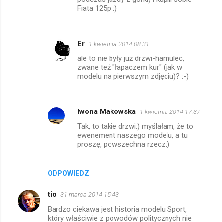
Fiata 125p :)
Er
1 kwietnia 2014 08:31
ale to nie były już drzwi-hamulec,
zwane też "łapaczem kur" (jak w
modelu na pierwszym zdjęciu)? :-)
Iwona Makowska
1 kwietnia 2014 17:37
Tak, to takie drzwi:) myślałam, że to
ewenement naszego modelu, a tu
proszę, powszechna rzecz:)
ODPOWIEDZ
tio
31 marca 2014 15:43
Bardzo ciekawa jest historia modelu Sport,
który właściwie z powodów politycznych nie