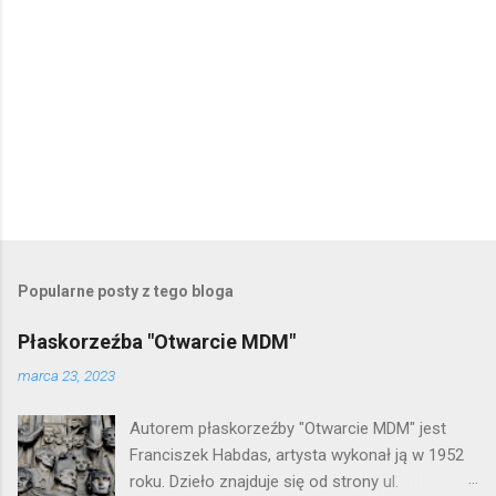
P
r
z
e
Popularne posty z tego bloga
ś
l
Płaskorzeźba "Otwarcie MDM"
i
j
marca 23, 2023
k
o
Autorem płaskorzeźby "Otwarcie MDM" jest
m
e
Franciszek Habdas, artysta wykonał ją w 1952
n
roku. Dzieło znajduje się od strony ul.
t