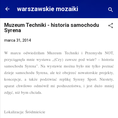
Przejdź do głównej zawartości
warszawskie mozaiki
Muzeum Techniki - historia samochodu
Syrena
marca 31, 2014
W marcu odwiedziłam Muzeum Techniki i Przemysłu NOT,
przyciągnęła mnie wystawa „(Czy) zawsze pod wiatr? – historia
samochodu Syrena”. Na wystawie można było nie tylko poznać
dzieje samochodu Syrena, ale też obejrzeć nowatorskie projekty,
koncepcje, a także podziwiać replikę Syreny Sport. Niestety,
aparat chwilowo odmówił mi posłuszeństwa, i jest dużo mniej
zdjęć, niż bym chciała.
Lokalizacja: Śródmieście