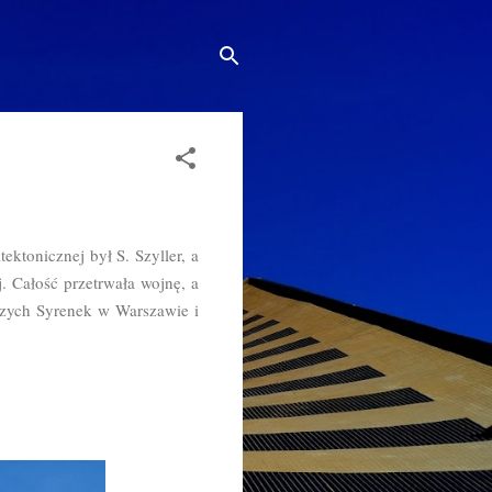
tonicznej był S. Szyller, a
. Całość przetrwała wojnę, a
jszych Syrenek w Warszawie i