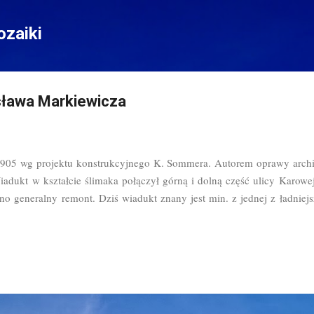
Przejdź do głównej zawartości
zaiki
sława Markiewicza
05 wg projektu konstrukcyjnego K. Sommera. Autorem oprawy architek
adukt w kształcie ślimaka połączył górną i dolną część ulicy Karowej
no generalny remont. Dziś wiadukt znany jest min. z jednej z ładnie