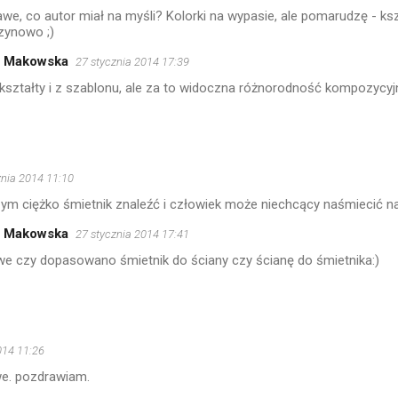
kawe, co autor miał na myśli? Kolorki na wypasie, ale pomarudzę - ksz
zynowo ;)
a Makowska
27 stycznia 2014 17:39
kształty i z szablonu, ale za to widoczna różnorodność kompozycyjn
znia 2014 11:10
ym ciężko śmietnik znaleźć i człowiek może niechcący naśmiecić n
a Makowska
27 stycznia 2014 17:41
we czy dopasowano śmietnik do ściany czy ścianę do śmietnika:)
014 11:26
e. pozdrawiam.