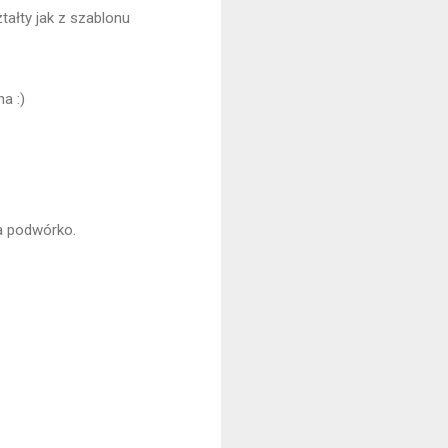
tałty jak z szablonu
a :)
a podwórko.