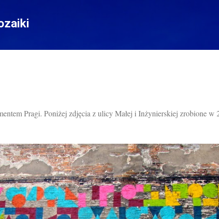
Przejdź do głównej zawartości
zaiki
ntem Pragi. Poniżej zdjęcia z ulicy Małej i Inżynierskiej zrobione w 