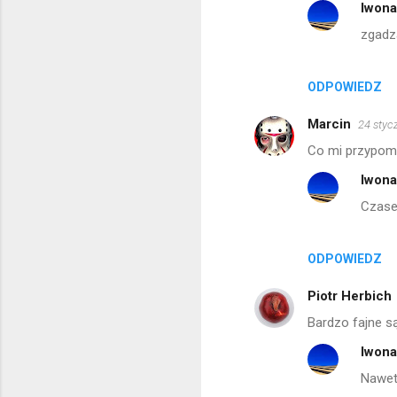
Iwon
zgadz
ODPOWIEDZ
Marcin
24 styc
Co mi przypomi
Iwon
Czasem
ODPOWIEDZ
Piotr Herbich
Bardzo fajne są
Iwon
Nawet 