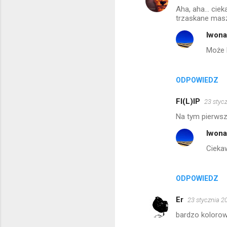
Aha, aha... cie
o
trzaskane mas
m
Iwon
e
Może 
n
t
ODPOWIEDZ
a
r
FI(L)IP
23 styc
z
Na tym pierwsz
e
Iwon
Cieka
ODPOWIEDZ
Er
23 stycznia 2
bardzo kolorow