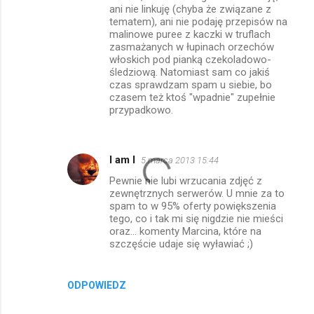
ani nie linkuję (chyba że związane z
tematem), ani nie podaję przepisów na
malinowe puree z kaczki w truflach
zasmażanych w łupinach orzechów
włoskich pod pianką czekoladowo-
śledziową. Natomiast sam co jakiś
czas sprawdzam spam u siebie, bo
czasem też ktoś "wpadnie" zupełnie
przypadkowo.
I am I
5 marca 2013 15:44
Pewnie nie lubi wrzucania zdjęć z
zewnętrznych serwerów. U mnie za to
spam to w 95% oferty powiększenia
tego, co i tak mi się nigdzie nie mieści
oraz... komenty Marcina, które na
szczęście udaje się wyławiać ;)
ODPOWIEDZ