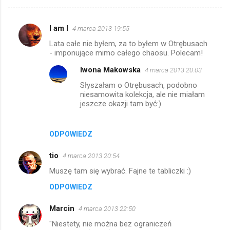
I am I
4 marca 2013 19:55
K
Lata całe nie byłem, za to byłem w Otrębusach
o
- imponujące mimo całego chaosu. Polecam!
m
Iwona Makowska
4 marca 2013 20:03
e
Słyszałam o Otrębusach, podobno
n
niesamowita kolekcja, ale nie miałam
jeszcze okazji tam być:)
t
a
r
ODPOWIEDZ
z
tio
4 marca 2013 20:54
e
Muszę tam się wybrać. Fajne te tabliczki :)
ODPOWIEDZ
Marcin
4 marca 2013 22:50
"Niestety, nie można bez ograniczeń