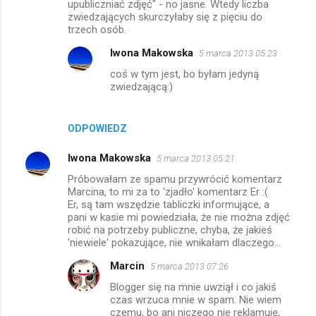
upubliczniać zdjęć" - no jasne. Wtedy liczba
zwiedzających skurczyłaby się z pięciu do
trzech osób.
Iwona Makowska
5 marca 2013 05:23
coś w tym jest, bo byłam jedyną
zwiedzającą:)
ODPOWIEDZ
Iwona Makowska
5 marca 2013 05:21
Próbowałam ze spamu przywrócić komentarz
Marcina, to mi za to 'zjadło' komentarz Er :(
Er, są tam wszędzie tabliczki informujące, a
pani w kasie mi powiedziała, że nie można zdjęć
robić na potrzeby publiczne, chyba, że jakieś
'niewiele' pokazujące, nie wnikałam dlaczego...
Marcin
5 marca 2013 07:26
Blogger się na mnie uwziął i co jakiś
czas wrzuca mnie w spam. Nie wiem
czemu, bo ani niczego nie reklamuję,