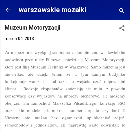
Przejdź do głównej zawartości
warszawskie mozaiki
Muzeum Motoryzacji
marca 04, 2013
Za niepozornie wyglądającą bramą z domofonem, w niewielkim
podwórku przy ulicy Filtrowej, mieści się Muzeum Motoryzacji,
które jest filią Muzeum Techniki w Warszawie. Samo muzeum jest
niewielkie, ale dzięki temu, że w tym samym budynku
funkcjonuje warsztat – od razu po wejściu czuć odpowiedni
klimat. Rodzaje eksponatów zmieniają się m.in. z powodu
konserwacji czy wyjazdów na imprezy plenerowe, ale możemy
obejrzeć tam samochód Marszałka Piłsudskiego, kolekcję FSO
oraz takie modele jak mikrus, humber torpedo czy ford T.
Niestety, nie można bez ograniczeń upubliczniać zdjęć
samochodów i jednośladów, ale naprawdę warto odwiedzić to