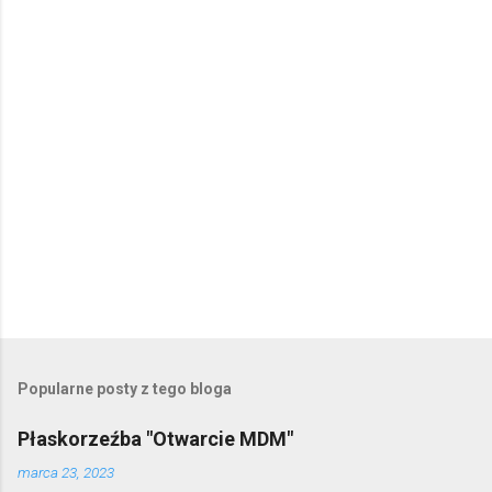
P
r
z
e
Popularne posty z tego bloga
ś
l
Płaskorzeźba "Otwarcie MDM"
i
j
marca 23, 2023
k