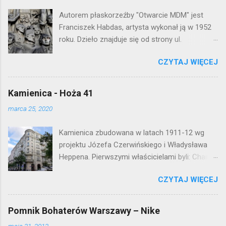
o
Autorem płaskorzeźby "Otwarcie MDM" jest
m
e
Franciszek Habdas, artysta wykonał ją w 1952
n
roku. Dzieło znajduje się od strony ul.
t
Waryńskiego i upamiętnia otwarcie
a
r
CZYTAJ WIĘCEJ
warszawskiej flagowej inwestycji
z
mieszkaniowej lat 50. Lokalizacja: Śródmieście
Kamienica - Hoża 41
marca 25, 2020
Kamienica zbudowana w latach 1911-12 wg
projektu Józefa Czerwińskiego i Władysława
Heppena. Pierwszymi właścicielami byli: Chaim
Braun i Janina Macierakowska. Od 1925 roku
CZYTAJ WIĘCEJ
kamienica była zamieszkała przez
pracowników Elektrowni Warszawskiej. Ten
okazały budynek wyszedł bez szwanku z II
Pomnik Bohaterów Warszawy – Nike
wojny światowej. Lokalizacja: Śródmieście
maja 31, 2013