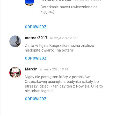
Ćwierkanie nawet uwiecznione na
zdjęciu;)
ODPOWIEDZ
meteor2017
18 maja 2015 23:51
Za to w tej na Kasprzaka można znaleźć
niedopite ćwiartki "na potem"
ODPOWIEDZ
Marcin
20 maja 2015 10:14
Nigdy nie pamiętam który z pomników
Orzeszkowej usunięto z budynku szkoły, bo
straszył dzieci - ten czy ten z Powiśla. O ile to
nie urban legend.
ODPOWIEDZ