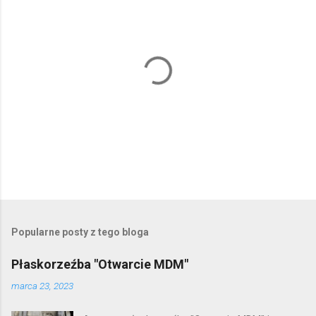
P
r
z
e
Popularne posty z tego bloga
ś
l
Płaskorzeźba "Otwarcie MDM"
i
j
marca 23, 2023
k
o