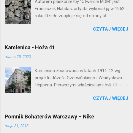
Autorem płaskorzeźby "Otwarcie MDM" jest
m
e
Franciszek Habdas, artysta wykonał ją w 1952
n
roku. Dzieło znajduje się od strony ul.
t
Waryńskiego i upamiętnia otwarcie
a
r
CZYTAJ WIĘCEJ
warszawskiej flagowej inwestycji
z
mieszkaniowej lat 50. Lokalizacja: Śródmieście
Kamienica - Hoża 41
marca 25, 2020
Kamienica zbudowana w latach 1911-12 wg
projektu Józefa Czerwińskiego i Władysława
Heppena. Pierwszymi właścicielami byli: Chaim
Braun i Janina Macierakowska. Od 1925 roku
CZYTAJ WIĘCEJ
kamienica była zamieszkała przez
pracowników Elektrowni Warszawskiej. Ten
okazały budynek wyszedł bez szwanku z II
Pomnik Bohaterów Warszawy – Nike
wojny światowej. Lokalizacja: Śródmieście
maja 31, 2013