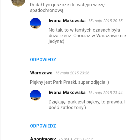
Dodał bym jeszcze do wstępu wieżę
o
spadochronową.
m
Iwona Makowska
15 maja 2015 20:15
e
No tak, to w tamtych czasach była
n
duża rzecz. Chociaz w Warszawie nie
jedyna:)
t
a
r
ODPOWIEDZ
z
Warszawa
15 maja 2015 23:36
e
Piękny jest Park Praski, super zdjęcia :)
Iwona Makowska
16 maja 2015 23:44
Dziękuję, park jest piękny, to prawda. I
dość zatłoczony:)
ODPOWIEDZ
Anonimowy
16 maja 2015 08:42