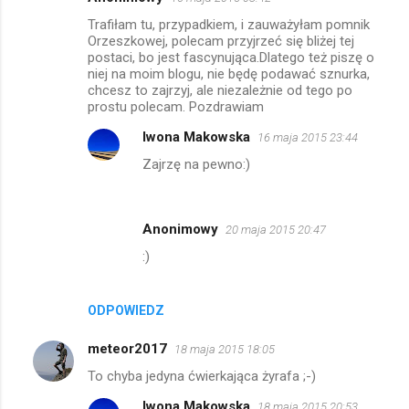
Trafiłam tu, przypadkiem, i zauważyłam pomnik
Orzeszkowej, polecam przyjrzeć się bliżej tej
postaci, bo jest fascynująca.Dlatego też piszę o
niej na moim blogu, nie będę podawać sznurka,
chcesz to zajrzyj, ale niezależnie od tego po
prostu polecam. Pozdrawiam
Iwona Makowska
16 maja 2015 23:44
Zajrzę na pewno:)
Anonimowy
20 maja 2015 20:47
:)
ODPOWIEDZ
meteor2017
18 maja 2015 18:05
To chyba jedyna ćwierkająca żyrafa ;-)
Iwona Makowska
18 maja 2015 20:53