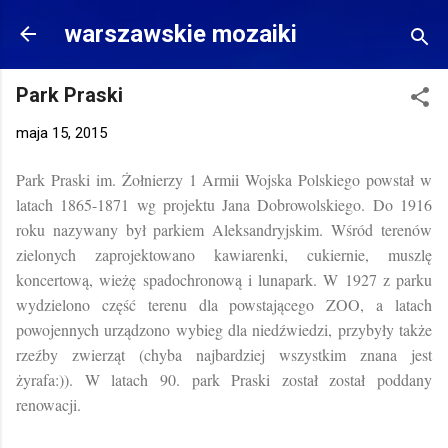
Przejdź do głównej zawartości
warszawskie mozaiki
Park Praski
maja 15, 2015
Park Praski im. Żołnierzy 1 Armii Wojska Polskiego powstał w
latach 1865-1871 wg projektu Jana Dobrowolskiego. Do 1916
roku nazywany był parkiem Aleksandryjskim. Wśród terenów
zielonych zaprojektowano kawiarenki, cukiernie, muszlę
koncertową, wieżę spadochronową i lunapark. W 1927 z parku
wydzielono część terenu dla powstającego ZOO, a latach
powojennych urządzono wybieg dla niedźwiedzi, przybyły także
rzeźby zwierząt (chyba najbardziej wszystkim znana jest
żyrafa:)). W latach 90. park Praski został został poddany
renowacji.