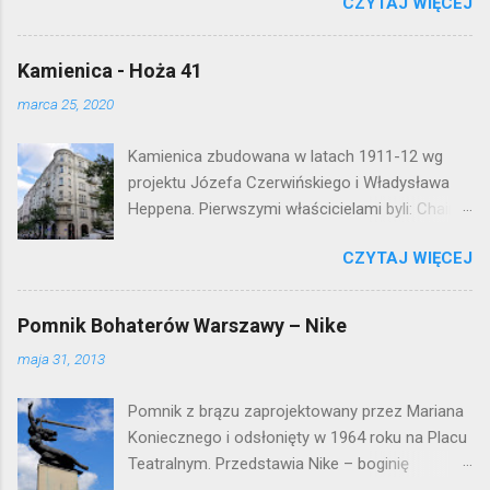
r
CZYTAJ WIĘCEJ
warszawskiej flagowej inwestycji
z
mieszkaniowej lat 50. Lokalizacja: Śródmieście
Kamienica - Hoża 41
marca 25, 2020
Kamienica zbudowana w latach 1911-12 wg
projektu Józefa Czerwińskiego i Władysława
Heppena. Pierwszymi właścicielami byli: Chaim
Braun i Janina Macierakowska. Od 1925 roku
CZYTAJ WIĘCEJ
kamienica była zamieszkała przez
pracowników Elektrowni Warszawskiej. Ten
okazały budynek wyszedł bez szwanku z II
Pomnik Bohaterów Warszawy – Nike
wojny światowej. Lokalizacja: Śródmieście
maja 31, 2013
Pomnik z brązu zaprojektowany przez Mariana
Koniecznego i odsłonięty w 1964 roku na Placu
Teatralnym. Przedstawia Nike – boginię
zwycięstwa – symbol walczącej Warszawy.