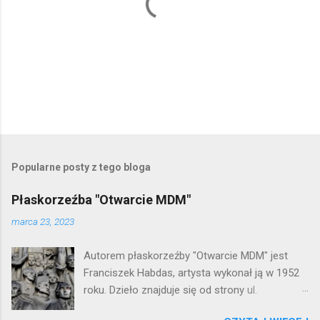
P
r
z
e
Popularne posty z tego bloga
ś
l
Płaskorzeźba "Otwarcie MDM"
i
j
marca 23, 2023
k
o
Autorem płaskorzeźby "Otwarcie MDM" jest
m
e
Franciszek Habdas, artysta wykonał ją w 1952
n
roku. Dzieło znajduje się od strony ul.
t
Waryńskiego i upamiętnia otwarcie
a