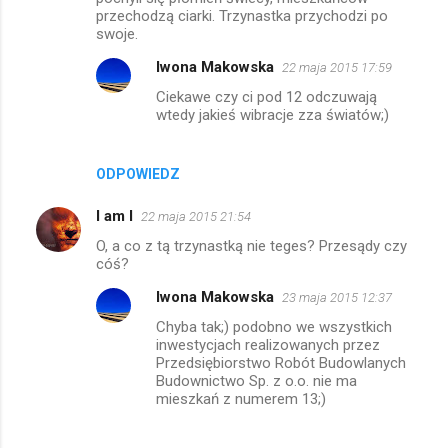
e
przechodzą ciarki. Trzynastka przychodzi po
swoje.
Iwona Makowska
22 maja 2015 17:59
Ciekawe czy ci pod 12 odczuwają
wtedy jakieś wibracje zza światów;)
ODPOWIEDZ
I am I
22 maja 2015 21:54
O, a co z tą trzynastką nie teges? Przesądy czy
cóś?
Iwona Makowska
23 maja 2015 12:37
Chyba tak;) podobno we wszystkich
inwestycjach realizowanych przez
Przedsiębiorstwo Robót Budowlanych
Budownictwo Sp. z o.o. nie ma
mieszkań z numerem 13;)