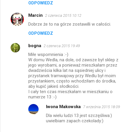
ODPOWIEDZ
Marcin
2 czerwca 2015 10:12
Dobrze że to na górze zostawilli w całości.
ODPOWIEDZ
bogna
2 czerwca 2015 19:49
Miłe wspomnienia :-)
W domu Wedla, na dole, od zawsze był sklep z
jego wyrobami, a ponieważ mieszkałam przez
dwadzieścia kilka lat na sąsiedniej ulicy i
przystanek tramwajowy przy Wedlu był moim
przystankiem, często wchodziłam do środka,
aby kupić jakieś słodkości.
I cały ten czas mieszkałam w mieszkaniu o
numerze 13 :-)
Iwona Makowska
7 września 2015 18:09
Dla wielu ludzi 13 jest szczęśliwa:)
uwielbiam zapach czekolady:)