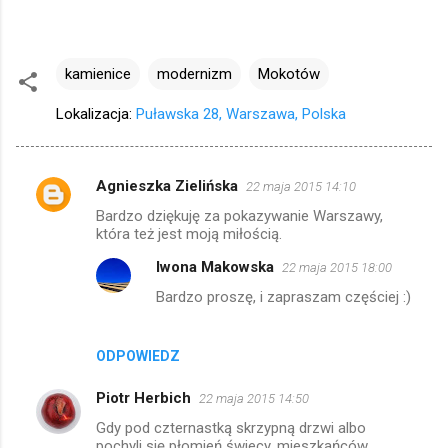
kamienice
modernizm
Mokotów
Lokalizacja:
Puławska 28, Warszawa, Polska
Agnieszka Zielińska
22 maja 2015 14:10
K
Bardzo dziękuję za pokazywanie Warszawy,
o
która też jest moją miłością.
m
Iwona Makowska
22 maja 2015 18:00
e
Bardzo proszę, i zapraszam częściej :)
n
t
ODPOWIEDZ
a
r
Piotr Herbich
22 maja 2015 14:50
z
Gdy pod czternastką skrzypną drzwi albo
pochyli się płomień świecy, mieszkańców