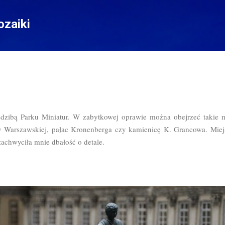
Przejdź do głównej zawartości
zaiki
dzibą Parku Miniatur. W zabytkowej oprawie można obejrzeć takie mi
y Warszawskiej, pałac Kronenberga czy kamienicę K. Grancowa. Miejsc
zachwyciła mnie dbałość o detale.