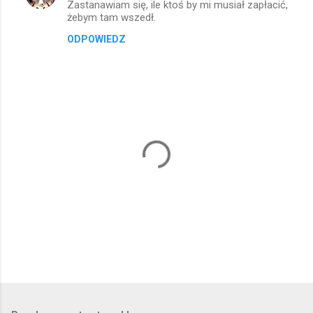
Zastanawiam się, ile ktoś by mi musiał zapłacić,
żebym tam wszedł.
ODPOWIEDZ
P
r
z