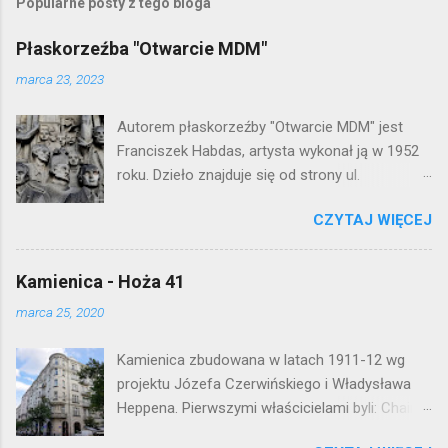
e
Popularne posty z tego bloga
ś
l
Płaskorzeźba "Otwarcie MDM"
i
j
marca 23, 2023
k
o
Autorem płaskorzeźby "Otwarcie MDM" jest
m
e
Franciszek Habdas, artysta wykonał ją w 1952
n
roku. Dzieło znajduje się od strony ul.
t
Waryńskiego i upamiętnia otwarcie
a
r
CZYTAJ WIĘCEJ
warszawskiej flagowej inwestycji
z
mieszkaniowej lat 50. Lokalizacja: Śródmieście
Kamienica - Hoża 41
marca 25, 2020
Kamienica zbudowana w latach 1911-12 wg
projektu Józefa Czerwińskiego i Władysława
Heppena. Pierwszymi właścicielami byli: Chaim
Braun i Janina Macierakowska. Od 1925 roku