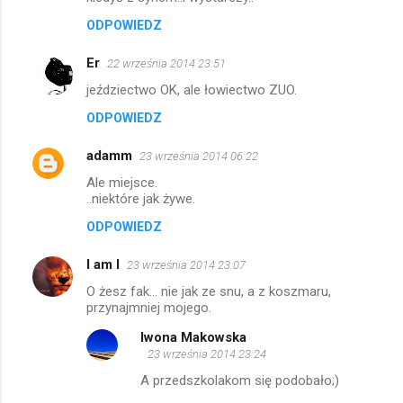
e
ODPOWIEDZ
Er
22 września 2014 23:51
jeździectwo OK, ale łowiectwo ZUO.
ODPOWIEDZ
adamm
23 września 2014 06:22
Ale miejsce.
..niektóre jak żywe.
ODPOWIEDZ
I am I
23 września 2014 23:07
O żesz fak... nie jak ze snu, a z koszmaru,
przynajmniej mojego.
Iwona Makowska
23 września 2014 23:24
A przedszkolakom się podobało;)