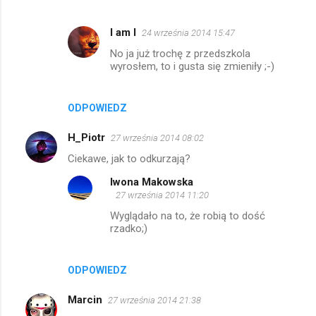
I am I
24 września 2014 15:47
No ja już trochę z przedszkola
wyrosłem, to i gusta się zmieniły ;-)
ODPOWIEDZ
H_Piotr
27 września 2014 08:02
Ciekawe, jak to odkurzają?
Iwona Makowska
27 września 2014 11:20
Wyglądało na to, że robią to dość
rzadko;)
ODPOWIEDZ
Marcin
27 września 2014 21:38