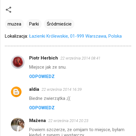
muzea
Parki
Śródmieście
Lokalizacja:
Łazienki Królewskie, 01-999 Warszawa, Polska
Piotr Herbich
22 września 2014 08:41
K
Miejsce jak ze snu.
o
ODPOWIEDZ
m
e
aldia
22 września 2014 16:39
n
Biedne zwierzątka ;((
t
ODPOWIEDZ
a
r
Mażena
22 września 2014 20:23
z
Powiem szczerze, ze omijam to miejsce, byłam
kiedyś z synem..i wystarczy..