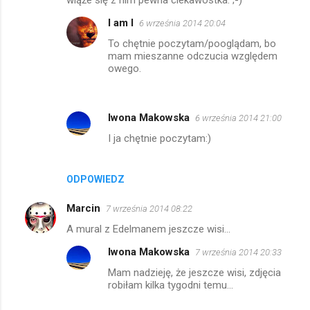
a
I am I
6 września 2014 20:04
r
To chętnie poczytam/pooglądam, bo
z
mam mieszanne odczucia względem
e
owego.
Iwona Makowska
6 września 2014 21:00
I ja chętnie poczytam:)
ODPOWIEDZ
Marcin
7 września 2014 08:22
A mural z Edelmanem jeszcze wisi...
Iwona Makowska
7 września 2014 20:33
Mam nadzieję, że jeszcze wisi, zdjęcia
robiłam kilka tygodni temu...