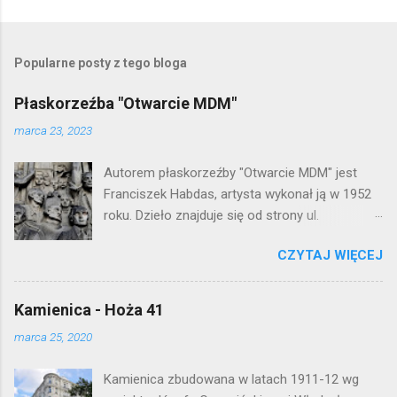
P
r
z
e
Popularne posty z tego bloga
ś
l
Płaskorzeźba "Otwarcie MDM"
i
j
marca 23, 2023
k
o
Autorem płaskorzeźby "Otwarcie MDM" jest
m
e
Franciszek Habdas, artysta wykonał ją w 1952
n
roku. Dzieło znajduje się od strony ul.
t
Waryńskiego i upamiętnia otwarcie
a
r
CZYTAJ WIĘCEJ
warszawskiej flagowej inwestycji
z
mieszkaniowej lat 50. Lokalizacja: Śródmieście
Kamienica - Hoża 41
marca 25, 2020
Kamienica zbudowana w latach 1911-12 wg