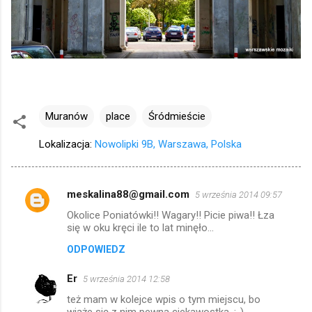
Muranów
place
Śródmieście
Lokalizacja:
Nowolipki 9B, Warszawa, Polska
meskalina88@gmail.com
5 września 2014 09:57
K
Okolice Poniatówki!! Wagary!! Picie piwa!! Łza
o
się w oku kręci ile to lat minęło...
m
ODPOWIEDZ
e
Er
n
5 września 2014 12:58
t
też mam w kolejce wpis o tym miejscu, bo
wiąże się z nim pewna ciekawostka. ;-)