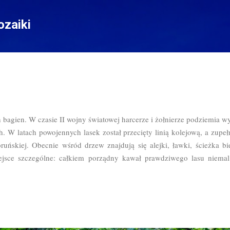
Przejdź do głównej zawartości
zaiki
 bagien. W czasie II wojny światowej harcerze i żołnierze podziemia wy
 W latach powojennych lasek został przecięty linią kolejową, a zup
uńskiej. Obecnie wśród drzew znajdują się alejki, ławki, ścieżka b
iejsce szczególne: całkiem porządny kawał prawdziwego lasu niema