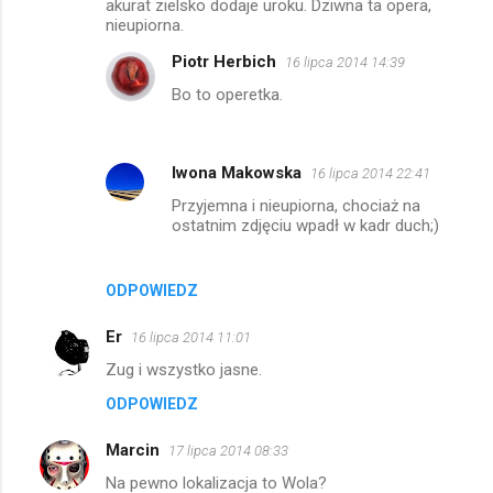
akurat zielsko dodaje uroku. Dziwna ta opera,
nieupiorna.
Piotr Herbich
16 lipca 2014 14:39
Bo to operetka.
Iwona Makowska
16 lipca 2014 22:41
Przyjemna i nieupiorna, chociaż na
ostatnim zdjęciu wpadł w kadr duch;)
ODPOWIEDZ
Er
16 lipca 2014 11:01
Zug i wszystko jasne.
ODPOWIEDZ
Marcin
17 lipca 2014 08:33
Na pewno lokalizacja to Wola?