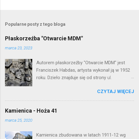
P
r
z
e
Popularne posty z tego bloga
ś
l
Płaskorzeźba "Otwarcie MDM"
i
j
marca 23, 2023
k
o
Autorem płaskorzeźby "Otwarcie MDM" jest
m
e
Franciszek Habdas, artysta wykonał ją w 1952
n
roku. Dzieło znajduje się od strony ul.
t
Waryńskiego i upamiętnia otwarcie
a
r
CZYTAJ WIĘCEJ
warszawskiej flagowej inwestycji
z
mieszkaniowej lat 50. Lokalizacja: Śródmieście
Kamienica - Hoża 41
marca 25, 2020
Kamienica zbudowana w latach 1911-12 wg