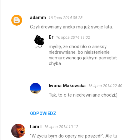
adamm
16 lipca 2014 08:28
K
Czyli drewniany aneks ma już swoje lata.
o
Er
16 lipca 2014 11:02
m
myślę, że chodziło o aneksy
e
niedrewniane, bo nieistenienie
n
niemurowanego jakbym pamiętał,
chyba.
t
a
r
Iwona Makowska
16 lipca 2014 22:40
z
Tak, to o te niedrewniane chodzi:)
e
ODPOWIEDZ
I am I
16 lipca 2014 10:12
"W życiu bym do opery nie poszedł". Ale tu