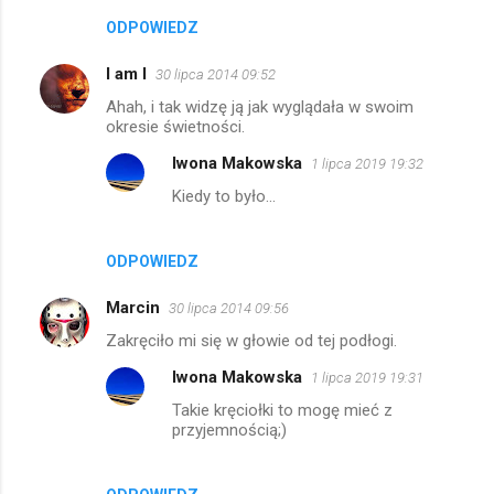
t
ODPOWIEDZ
a
I am I
30 lipca 2014 09:52
r
Ahah, i tak widzę ją jak wyglądała w swoim
z
okresie świetności.
e
Iwona Makowska
1 lipca 2019 19:32
Kiedy to było...
ODPOWIEDZ
Marcin
30 lipca 2014 09:56
Zakręciło mi się w głowie od tej podłogi.
Iwona Makowska
1 lipca 2019 19:31
Takie kręciołki to mogę mieć z
przyjemnością;)