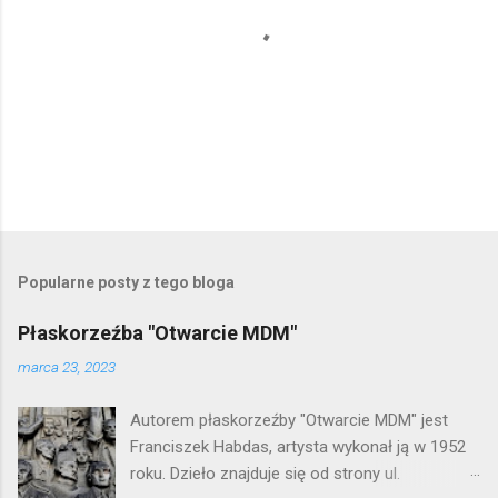
P
r
z
e
Popularne posty z tego bloga
ś
l
Płaskorzeźba "Otwarcie MDM"
i
j
marca 23, 2023
k
o
Autorem płaskorzeźby "Otwarcie MDM" jest
m
e
Franciszek Habdas, artysta wykonał ją w 1952
n
roku. Dzieło znajduje się od strony ul.
t