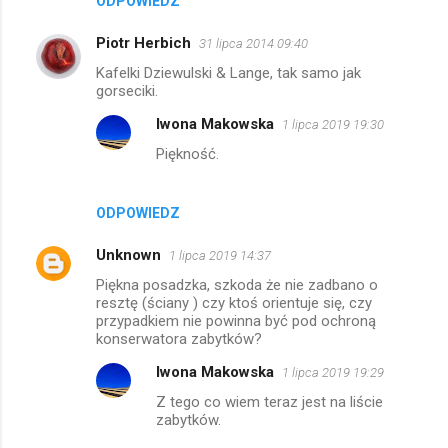
ODPOWIEDZ
Piotr Herbich
31 lipca 2014 09:40
Kafelki Dziewulski & Lange, tak samo jak
gorseciki.
Iwona Makowska
1 lipca 2019 19:30
Piękność.
ODPOWIEDZ
Unknown
1 lipca 2019 14:37
Piękna posadzka, szkoda że nie zadbano o
resztę (ściany ) czy ktoś orientuje się, czy
przypadkiem nie powinna być pod ochroną
konserwatora zabytków?
Iwona Makowska
1 lipca 2019 19:29
Z tego co wiem teraz jest na liście
zabytków.