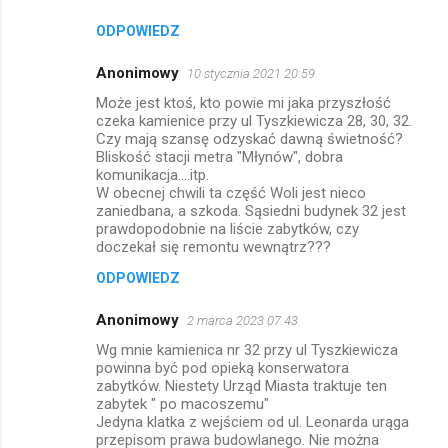
ODPOWIEDZ
Anonimowy
10 stycznia 2021 20:59
Może jest ktoś, kto powie mi jaka przyszłość
czeka kamienice przy ul Tyszkiewicza 28, 30, 32.
Czy mają szansę odzyskać dawną świetność?
Bliskość stacji metra "Młynów", dobra
komunikacja....itp.
W obecnej chwili ta część Woli jest nieco
zaniedbana, a szkoda. Sąsiedni budynek 32 jest
prawdopodobnie na liście zabytków, czy
doczekał się remontu wewnątrz???
ODPOWIEDZ
Anonimowy
2 marca 2023 07:43
Wg mnie kamienica nr 32 przy ul Tyszkiewicza
powinna być pod opieką konserwatora
zabytków. Niestety Urząd Miasta traktuje ten
zabytek " po macoszemu"
Jedyna klatka z wejściem od ul. Leonarda urąga
przepisom prawa budowlanego. Nie można