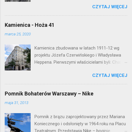
Waryńskiego i upamiętnia otwarcie
a
r
CZYTAJ WIĘCEJ
warszawskiej flagowej inwestycji
z
mieszkaniowej lat 50. Lokalizacja: Śródmieście
Kamienica - Hoża 41
marca 25, 2020
Kamienica zbudowana w latach 1911-12 wg
projektu Józefa Czerwińskiego i Władysława
Heppena. Pierwszymi właścicielami byli: Chaim
Braun i Janina Macierakowska. Od 1925 roku
CZYTAJ WIĘCEJ
kamienica była zamieszkała przez
pracowników Elektrowni Warszawskiej. Ten
okazały budynek wyszedł bez szwanku z II
Pomnik Bohaterów Warszawy – Nike
wojny światowej. Lokalizacja: Śródmieście
maja 31, 2013
Pomnik z brązu zaprojektowany przez Mariana
Koniecznego i odsłonięty w 1964 roku na Placu
Teatralnym. Przedstawia Nike – boginię