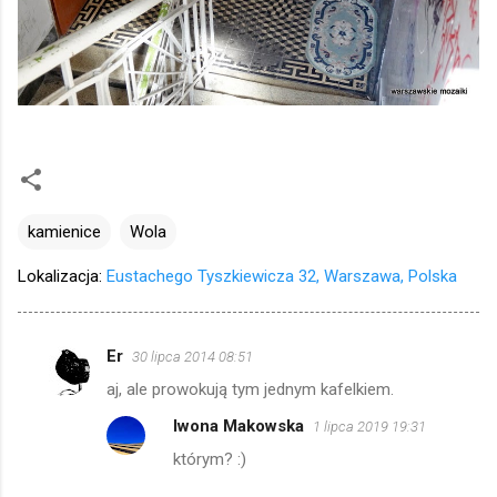
kamienice
Wola
Lokalizacja:
Eustachego Tyszkiewicza 32, Warszawa, Polska
Er
30 lipca 2014 08:51
K
aj, ale prowokują tym jednym kafelkiem.
o
Iwona Makowska
1 lipca 2019 19:31
m
którym? :)
e
n