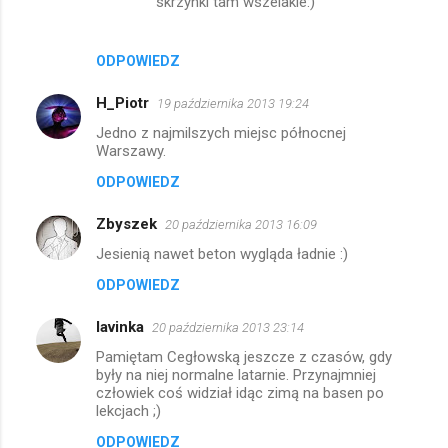
skrzynki tam wszelakie:)
ODPOWIEDZ
H_Piotr
19 października 2013 19:24
Jedno z najmilszych miejsc północnej
Warszawy.
ODPOWIEDZ
Zbyszek
20 października 2013 16:09
Jesienią nawet beton wygląda ładnie :)
ODPOWIEDZ
lavinka
20 października 2013 23:14
Pamiętam Cegłowską jeszcze z czasów, gdy
były na niej normalne latarnie. Przynajmniej
człowiek coś widział idąc zimą na basen po
lekcjach ;)
ODPOWIEDZ