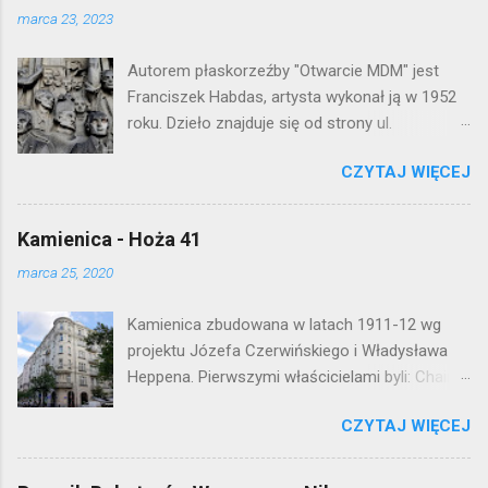
j
marca 23, 2023
k
o
Autorem płaskorzeźby "Otwarcie MDM" jest
m
e
Franciszek Habdas, artysta wykonał ją w 1952
n
roku. Dzieło znajduje się od strony ul.
t
Waryńskiego i upamiętnia otwarcie
a
r
CZYTAJ WIĘCEJ
warszawskiej flagowej inwestycji
z
mieszkaniowej lat 50. Lokalizacja: Śródmieście
Kamienica - Hoża 41
marca 25, 2020
Kamienica zbudowana w latach 1911-12 wg
projektu Józefa Czerwińskiego i Władysława
Heppena. Pierwszymi właścicielami byli: Chaim
Braun i Janina Macierakowska. Od 1925 roku
CZYTAJ WIĘCEJ
kamienica była zamieszkała przez
pracowników Elektrowni Warszawskiej. Ten
okazały budynek wyszedł bez szwanku z II