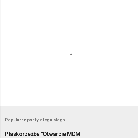
P
r
z
e
Popularne posty z tego bloga
ś
l
Płaskorzeźba "Otwarcie MDM"
i