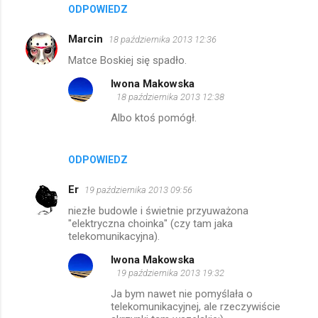
ODPOWIEDZ
Marcin
18 października 2013 12:36
Matce Boskiej się spadło.
Iwona Makowska
18 października 2013 12:38
Albo ktoś pomógł.
ODPOWIEDZ
Er
19 października 2013 09:56
niezłe budowle i świetnie przyuważona
"elektryczna choinka" (czy tam jaka
telekomunikacyjna).
Iwona Makowska
19 października 2013 19:32
Ja bym nawet nie pomyślała o
telekomunikacyjnej, ale rzeczywiście