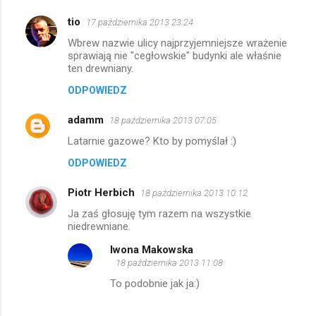
tio
17 października 2013 23:24
K
Wbrew nazwie ulicy najprzyjemniejsze wrażenie
o
sprawiają nie "cegłowskie" budynki ale właśnie
m
ten drewniany.
e
ODPOWIEDZ
n
adamm
18 października 2013 07:05
t
Latarnie gazowe? Kto by pomyślał :)
a
ODPOWIEDZ
r
z
Piotr Herbich
18 października 2013 10:12
e
Ja zaś głosuję tym razem na wszystkie
niedrewniane.
Iwona Makowska
18 października 2013 11:08
To podobnie jak ja:)