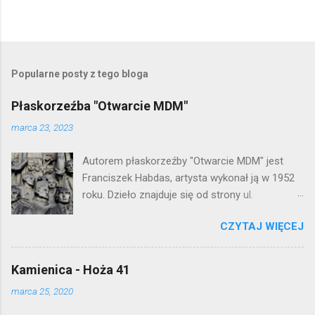
P
r
z
e
Popularne posty z tego bloga
ś
l
Płaskorzeźba "Otwarcie MDM"
i
j
marca 23, 2023
k
o
Autorem płaskorzeźby "Otwarcie MDM" jest
m
e
Franciszek Habdas, artysta wykonał ją w 1952
n
roku. Dzieło znajduje się od strony ul.
t
Waryńskiego i upamiętnia otwarcie
a
r
CZYTAJ WIĘCEJ
warszawskiej flagowej inwestycji
z
mieszkaniowej lat 50. Lokalizacja: Śródmieście
Kamienica - Hoża 41
marca 25, 2020