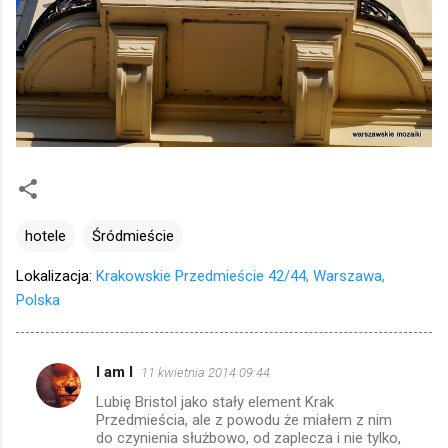
hotele
Śródmieście
Lokalizacja:
Krakowskie Przedmieście 42/44, Warszawa,
Polska
I am I
11 kwietnia 2014 09:44
K
Lubię Bristol jako stały element Krak
o
Przedmieścia, ale z powodu że miałem z nim
m
do czynienia służbowo, od zaplecza i nie tylko,