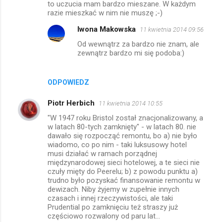
to uczucia mam bardzo mieszane. W każdym
e
razie mieszkać w nim nie muszę ;-)
n
Iwona Makowska
11 kwietnia 2014 09:56
t
Od wewnątrz za bardzo nie znam, ale
a
zewnątrz bardzo mi się podoba:)
r
z
ODPOWIEDZ
e
Piotr Herbich
11 kwietnia 2014 10:55
"W 1947 roku Bristol został znacjonalizowany, a
w latach 80-tych zamknięty" - w latach 80. nie
dawało się rozpocząć remontu, bo a) nie było
wiadomo, co po nim - taki luksusowy hotel
musi działać w ramach porządnej
międzynarodowej sieci hotelowej, a te sieci nie
czuły mięty do Peerelu; b) z powodu punktu a)
trudno było pozyskać finansowanie remontu w
dewizach. Niby żyjemy w zupełnie innych
czasach i innej rzeczywistości, ale taki
Prudential po zamknięciu też straszy już
częściowo rozwalony od paru lat...