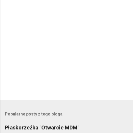
P
r
z
e
Popularne posty z tego bloga
ś
l
Płaskorzeźba "Otwarcie MDM"
i