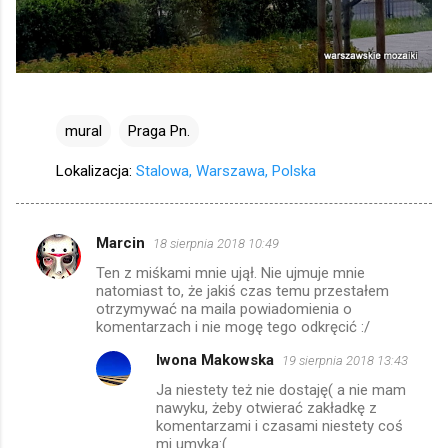
mural
Praga Pn.
Lokalizacja:
Stalowa, Warszawa, Polska
Marcin
18 sierpnia 2018 10:49
K
Ten z miśkami mnie ujął. Nie ujmuje mnie
o
natomiast to, że jakiś czas temu przestałem
m
otrzymywać na maila powiadomienia o
komentarzach i nie mogę tego odkręcić :/
e
Iwona Makowska
19 sierpnia 2018 13:43
n
Ja niestety też nie dostaję( a nie mam
t
nawyku, żeby otwierać zakładkę z
a
komentarzami i czasami niestety coś
mi umyka:(