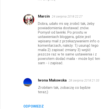
r
z
e
Marcin
24 sierpnia 2018 22:27
Dobra, udało mi się zrobić tak, żeby
powiadomienia dostawać znów.
Pomysł od lavinki. Po prostu w
ustawieniach bloggera, gdzie jest
wpisany mail z przekazywaniem info o
komentarzach, należy: 1) usunąć tego
maila 2) zapisać zmiany 3) wejść
jeszcze raz w te same ustawienia i z
powrotem dodać maila - może być ten
sam - i zapisać.
Iwona Makowska
28 sierpnia 2018 21:33
Zrobiłam tak, zobaczę co będzie
teraz;)
ODPOWIEDZ