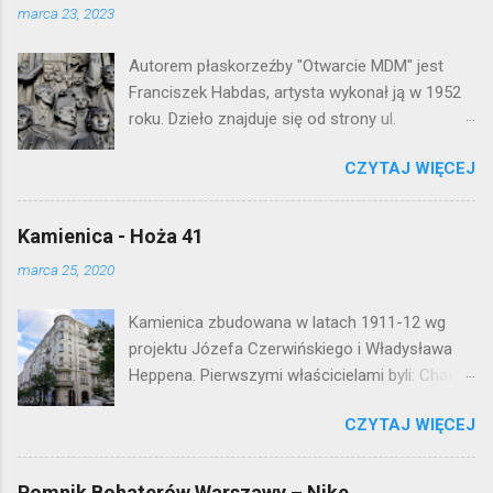
j
marca 23, 2023
k
o
Autorem płaskorzeźby "Otwarcie MDM" jest
m
e
Franciszek Habdas, artysta wykonał ją w 1952
n
roku. Dzieło znajduje się od strony ul.
t
Waryńskiego i upamiętnia otwarcie
a
r
CZYTAJ WIĘCEJ
warszawskiej flagowej inwestycji
z
mieszkaniowej lat 50. Lokalizacja: Śródmieście
Kamienica - Hoża 41
marca 25, 2020
Kamienica zbudowana w latach 1911-12 wg
projektu Józefa Czerwińskiego i Władysława
Heppena. Pierwszymi właścicielami byli: Chaim
Braun i Janina Macierakowska. Od 1925 roku
CZYTAJ WIĘCEJ
kamienica była zamieszkała przez
pracowników Elektrowni Warszawskiej. Ten
okazały budynek wyszedł bez szwanku z II
Pomnik Bohaterów Warszawy – Nike