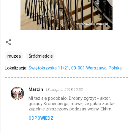
muzea
Śródmieście
Lokalizacja:
Świętokrzyska 11/21, 00-001 Warszawa, Polska
Marcin
18 sierpnia 2018 10:52
K
Mi też się podobało. Drobny zgrzyt - aktor,
o
grający Kronenberga, mówił, że pałac został
m
zupełnie zniszczony podczas wojny. Ekhm.
e
ODPOWIEDZ
n