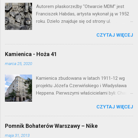
o
Autorem płaskorzeźby "Otwarcie MDM" jest
m
e
Franciszek Habdas, artysta wykonał ją w 1952
n
roku. Dzieło znajduje się od strony ul.
t
Waryńskiego i upamiętnia otwarcie
a
r
CZYTAJ WIĘCEJ
warszawskiej flagowej inwestycji
z
mieszkaniowej lat 50. Lokalizacja: Śródmieście
Kamienica - Hoża 41
marca 25, 2020
Kamienica zbudowana w latach 1911-12 wg
projektu Józefa Czerwińskiego i Władysława
Heppena. Pierwszymi właścicielami byli: Chaim
Braun i Janina Macierakowska. Od 1925 roku
CZYTAJ WIĘCEJ
kamienica była zamieszkała przez
pracowników Elektrowni Warszawskiej. Ten
okazały budynek wyszedł bez szwanku z II
Pomnik Bohaterów Warszawy – Nike
wojny światowej. Lokalizacja: Śródmieście
maja 31, 2013