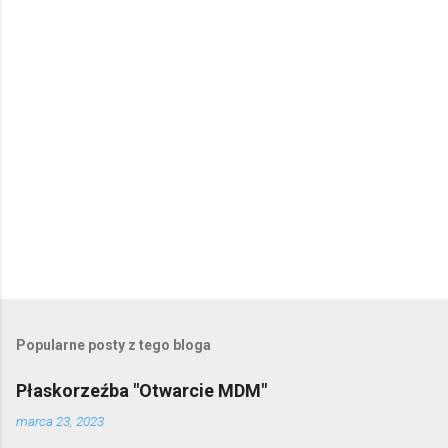
t
a
r
z
e
P
r
z
e
Popularne posty z tego bloga
ś
l
Płaskorzeźba "Otwarcie MDM"
i
j
marca 23, 2023
k