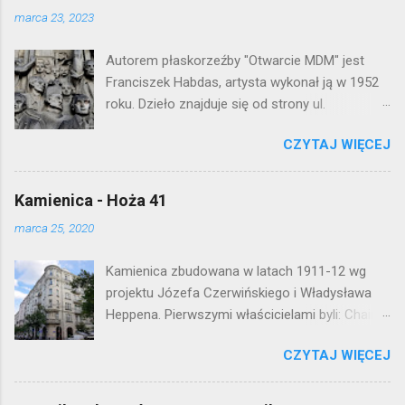
j
marca 23, 2023
k
o
Autorem płaskorzeźby "Otwarcie MDM" jest
m
e
Franciszek Habdas, artysta wykonał ją w 1952
n
roku. Dzieło znajduje się od strony ul.
t
Waryńskiego i upamiętnia otwarcie
a
r
CZYTAJ WIĘCEJ
warszawskiej flagowej inwestycji
z
mieszkaniowej lat 50. Lokalizacja: Śródmieście
Kamienica - Hoża 41
marca 25, 2020
Kamienica zbudowana w latach 1911-12 wg
projektu Józefa Czerwińskiego i Władysława
Heppena. Pierwszymi właścicielami byli: Chaim
Braun i Janina Macierakowska. Od 1925 roku
CZYTAJ WIĘCEJ
kamienica była zamieszkała przez
pracowników Elektrowni Warszawskiej. Ten
okazały budynek wyszedł bez szwanku z II