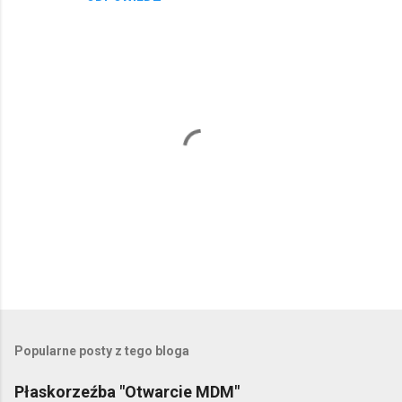
e
P
r
z
e
Popularne posty z tego bloga
ś
l
Płaskorzeźba "Otwarcie MDM"
i