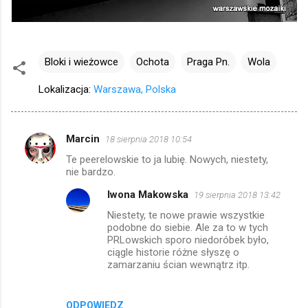
Bloki i wieżowce
Ochota
Praga Pn.
Wola
Lokalizacja:
Warszawa, Polska
Marcin
18 sierpnia 2018 10:54
K
Te peerelowskie to ja lubię. Nowych, niestety,
o
nie bardzo.
m
Iwona Makowska
19 sierpnia 2018 13:42
e
Niestety, te nowe prawie wszystkie
n
podobne do siebie. Ale za to w tych
PRLowskich sporo niedoróbek było,
t
ciągle historie różne słyszę o
a
zamarzaniu ścian wewnątrz itp.
r
z
ODPOWIEDZ