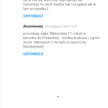
nie przetrwa wiecznie, więc jak już sie
remontuje to niech będzie tak rozsądnie jak w
tym przypadku:)
ODPOWIEDZ
Anonimowy
28 listopada 2024 13:22
poszukuję zdjęć Wiktorskiej 17 i obok w
kierunku do Puławskiej - kostka brukowa i ogród
sióstr zakonnych ( nie było przejścia do
Racławickiej)
ODPOWIEDZ