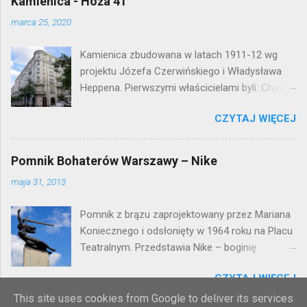
Kamienica - Hoża 41
marca 25, 2020
Kamienica zbudowana w latach 1911-12 wg
projektu Józefa Czerwińskiego i Władysława
Heppena. Pierwszymi właścicielami byli: Chaim
Braun i Janina Macierakowska. Od 1925 roku
CZYTAJ WIĘCEJ
kamienica była zamieszkała przez
pracowników Elektrowni Warszawskiej. Ten
okazały budynek wyszedł bez szwanku z II
Pomnik Bohaterów Warszawy – Nike
wojny światowej. Lokalizacja: Śródmieście
maja 31, 2013
Pomnik z brązu zaprojektowany przez Mariana
Koniecznego i odsłonięty w 1964 roku na Placu
Teatralnym. Przedstawia Nike – boginię
zwycięstwa – symbol walczącej Warszawy.
CZYTAJ WIĘCEJ
Przy tworzeniu rysów twarzy rzeźbiarzowi
pozowała jego córka (inne źródła podają córkę
This site uses cookies from Google to deliver its services