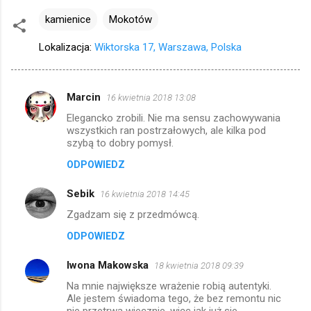
kamienice
Mokotów
Lokalizacja:
Wiktorska 17, Warszawa, Polska
Marcin
16 kwietnia 2018 13:08
K
Elegancko zrobili. Nie ma sensu zachowywania
o
wszystkich ran postrzałowych, ale kilka pod
m
szybą to dobry pomysł.
e
ODPOWIEDZ
n
Sebik
16 kwietnia 2018 14:45
t
Zgadzam się z przedmówcą.
a
ODPOWIEDZ
r
z
Iwona Makowska
18 kwietnia 2018 09:39
e
Na mnie największe wrażenie robią autentyki.
Ale jestem świadoma tego, że bez remontu nic