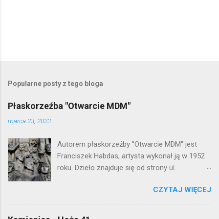
P
r
z
e
Popularne posty z tego bloga
ś
l
Płaskorzeźba "Otwarcie MDM"
i
j
marca 23, 2023
k
o
Autorem płaskorzeźby "Otwarcie MDM" jest
m
e
Franciszek Habdas, artysta wykonał ją w 1952
n
roku. Dzieło znajduje się od strony ul.
t
Waryńskiego i upamiętnia otwarcie
a
r
CZYTAJ WIĘCEJ
warszawskiej flagowej inwestycji
z
mieszkaniowej lat 50. Lokalizacja: Śródmieście