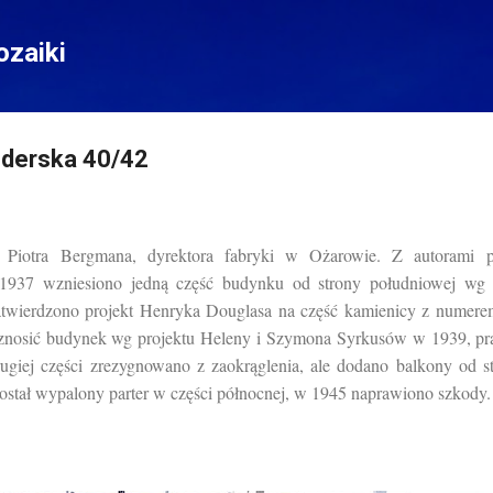
Przejdź do głównej zawartości
zaiki
ederska 40/42
 Piotra Bergmana, dyrektora fabryki w Ożarowie. Z autorami pr
1937 wzniesiono jedną część budynku od strony południowej wg p
wierdzono projekt Henryka Douglasa na część kamienicy z numere
nosić budynek wg projektu Heleny i Szymona Syrkusów w 1939, pr
ugiej części zrezygnowano z zaokrąglenia, ale dodano balkony od
ostał wypalony parter w części północnej, w 1945 naprawiono szkody.