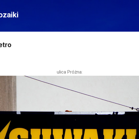
Przejdź do głównej zawartości
zaiki
retro
ulica Próżna: