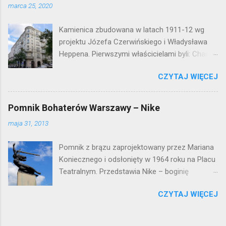
marca 25, 2020
Kamienica zbudowana w latach 1911-12 wg
projektu Józefa Czerwińskiego i Władysława
Heppena. Pierwszymi właścicielami byli: Chaim
Braun i Janina Macierakowska. Od 1925 roku
CZYTAJ WIĘCEJ
kamienica była zamieszkała przez
pracowników Elektrowni Warszawskiej. Ten
okazały budynek wyszedł bez szwanku z II
Pomnik Bohaterów Warszawy – Nike
wojny światowej. Lokalizacja: Śródmieście
maja 31, 2013
Pomnik z brązu zaprojektowany przez Mariana
Koniecznego i odsłonięty w 1964 roku na Placu
Teatralnym. Przedstawia Nike – boginię
zwycięstwa – symbol walczącej Warszawy.
CZYTAJ WIĘCEJ
Przy tworzeniu rysów twarzy rzeźbiarzowi
pozowała jego córka (inne źródła podają córkę
architekta J. Tarczyńskiego) – stąd Nike ma