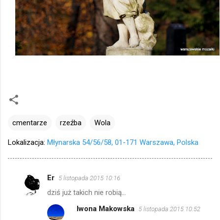
cmentarze
rzeźba
Wola
Lokalizacja:
Młynarska 54/56/58, 01-171 Warszawa, Polska
Er
5 listopada 2015 10:16
K
dziś już takich nie robią...
o
Iwona Makowska
5 listopada 2015 10:52
m