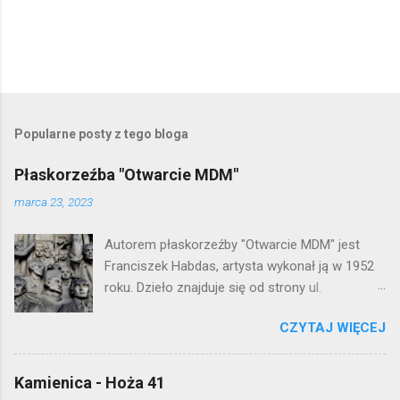
P
r
z
e
Popularne posty z tego bloga
ś
l
Płaskorzeźba "Otwarcie MDM"
i
j
marca 23, 2023
k
o
Autorem płaskorzeźby "Otwarcie MDM" jest
m
e
Franciszek Habdas, artysta wykonał ją w 1952
n
roku. Dzieło znajduje się od strony ul.
t
Waryńskiego i upamiętnia otwarcie
a
r
CZYTAJ WIĘCEJ
warszawskiej flagowej inwestycji
z
mieszkaniowej lat 50. Lokalizacja: Śródmieście
Kamienica - Hoża 41