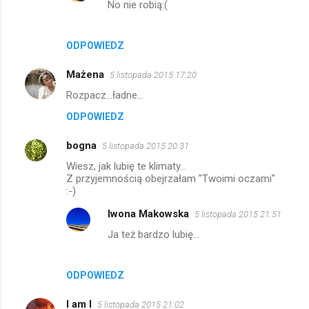
No nie robią:(
e
n
t
ODPOWIEDZ
a
Mażena
5 listopada 2015 17:20
r
Rozpacz...ładne...
z
ODPOWIEDZ
e
bogna
5 listopada 2015 20:31
Wiesz, jak lubię te klimaty...
Z przyjemnością obejrzałam "Twoimi oczami"
:-)
Iwona Makowska
5 listopada 2015 21:51
Ja też bardzo lubię...
ODPOWIEDZ
I am I
5 listopada 2015 21:02