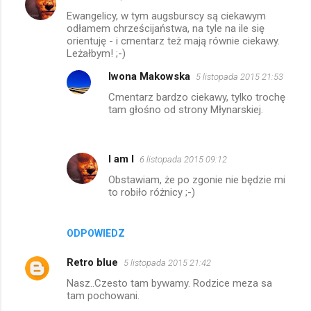
Ewangelicy, w tym augsburscy są ciekawym
odłamem chrześcijaństwa, na tyle na ile się
orientuję - i cmentarz też mają równie ciekawy.
Leżałbym! ;-)
Iwona Makowska
5 listopada 2015 21:53
Cmentarz bardzo ciekawy, tylko trochę
tam głośno od strony Młynarskiej.
I am I
6 listopada 2015 09:12
Obstawiam, że po zgonie nie będzie mi
to robiło różnicy ;-)
ODPOWIEDZ
Retro blue
5 listopada 2015 21:42
Nasz..Czesto tam bywamy. Rodzice meza sa
tam pochowani.