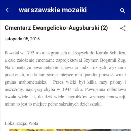
Przejdź do głównej zawartości
warszawskie mozaiki
Cmentarz Ewangelicko-Augsburski (2)
listopada 05, 2015
Powstał w 1792 roku na gruntach należących do Karola Schultza,
a całe założenie cmentarne zaprojektował Szymon Bogumił Zug.
Na cmentarzu ewangelickim chowano ludzi różnych wyznań i
przekonań, miała tam swoje miejsce min. parafia prawosławna i
gmina mahometańska. Przez wieki był kilka razy palony i
niszczony, najciężej chyba w 1944 roku. Powojenna odbudowa
trwała wiele lat, do dziś wiele nagrobków wymaga renowacji,
mimo to jest to miejsce pełne sakralnych dzieł sztuki.
Lokalizacja: Wola