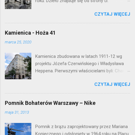
roku. Dzieło znajduje się od strony ul.
t
Waryńskiego i upamiętnia otwarcie
a
r
CZYTAJ WIĘCEJ
warszawskiej flagowej inwestycji
z
mieszkaniowej lat 50. Lokalizacja: Śródmieście
Kamienica - Hoża 41
marca 25, 2020
Kamienica zbudowana w latach 1911-12 wg
projektu Józefa Czerwińskiego i Władysława
Heppena. Pierwszymi właścicielami byli: Chaim
Braun i Janina Macierakowska. Od 1925 roku
CZYTAJ WIĘCEJ
kamienica była zamieszkała przez
pracowników Elektrowni Warszawskiej. Ten
okazały budynek wyszedł bez szwanku z II
Pomnik Bohaterów Warszawy – Nike
wojny światowej. Lokalizacja: Śródmieście
maja 31, 2013
Pomnik z brązu zaprojektowany przez Mariana
Koniecznego i odsłonięty w 1964 roku na Placu