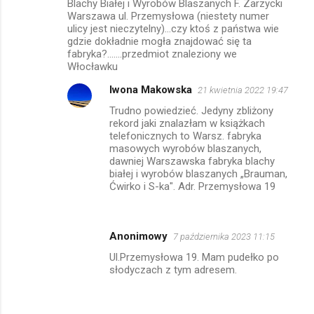
Blachy Białej i Wyrobów Blaszanych F. Zarzycki
Warszawa ul. Przemysłowa (niestety numer
ulicy jest nieczytelny)...czy ktoś z państwa wie
gdzie dokładnie mogła znajdować się ta
fabryka?.......przedmiot znaleziony we
Włocławku
Iwona Makowska
21 kwietnia 2022 19:47
Trudno powiedzieć. Jedyny zbliżony
rekord jaki znalazłam w książkach
telefonicznych to Warsz. fabryka
masowych wyrobów blaszanych,
dawniej Warszawska fabryka blachy
białej i wyrobów blaszanych „Brauman,
Ćwirko i S-ka". Adr. Przemysłowa 19
Anonimowy
7 października 2023 11:15
Ul.Przemysłowa 19. Mam pudełko po
słodyczach z tym adresem.