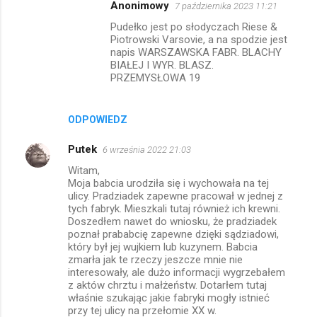
Anonimowy
7 października 2023 11:21
Pudełko jest po słodyczach Riese &
Piotrowski Varsovie, a na spodzie jest
napis WARSZAWSKA FABR. BLACHY
BIAŁEJ I WYR. BLASZ.
PRZEMYSŁOWA 19
ODPOWIEDZ
Putek
6 września 2022 21:03
Witam,
Moja babcia urodziła się i wychowała na tej
ulicy. Pradziadek zapewne pracował w jednej z
tych fabryk. Mieszkali tutaj również ich krewni.
Doszedłem nawet do wniosku, że pradziadek
poznał prababcię zapewne dzięki sądziadowi,
który był jej wujkiem lub kuzynem. Babcia
zmarła jak te rzeczy jeszcze mnie nie
interesowały, ale dużo informacji wygrzebałem
z aktów chrztu i małżeństw. Dotarłem tutaj
właśnie szukając jakie fabryki mogły istnieć
przy tej ulicy na przełomie XX w.