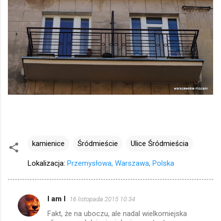
kamienice
Śródmieście
Ulice Śródmieścia
Lokalizacja:
Przemysłowa, Warszawa, Polska
I am I
16 listopada 2015 10:34
K
Fakt, że na uboczu, ale nadal wielkomiejska
o