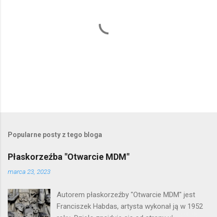
P
r
z
e
Popularne posty z tego bloga
ś
l
Płaskorzeźba "Otwarcie MDM"
i
j
marca 23, 2023
k
o
Autorem płaskorzeźby "Otwarcie MDM" jest
m
e
Franciszek Habdas, artysta wykonał ją w 1952
n