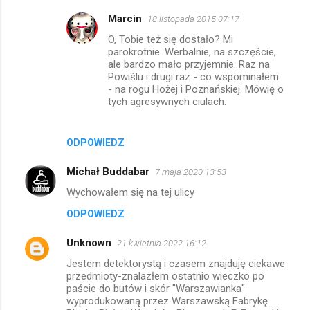
Marcin
18 listopada 2015 07:17
O, Tobie też się dostało? Mi
parokrotnie. Werbalnie, na szczęście,
ale bardzo mało przyjemnie. Raz na
Powiślu i drugi raz - co wspominałem
- na rogu Hożej i Poznańskiej. Mówię o
tych agresywnych ciulach.
ODPOWIEDZ
Michał Buddabar
7 maja 2020 13:53
Wychowałem się na tej ulicy
ODPOWIEDZ
Unknown
21 kwietnia 2022 16:12
Jestem detektorystą i czasem znajduję ciekawe
przedmioty-znalazłem ostatnio wieczko po
paście do butów i skór "Warszawianka"
wyprodukowaną przez Warszawską Fabrykę