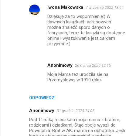
Iwona Makowska
7 września 2022 13:44
Dziękuję za to wspomnienie:) W
dawnych książkach adresowych
można znaleźć sporo danych o
fabrykach, teraz te książki są dostępne
online i wyszukiwanie jest całkiem
przyjemne:)
Anonimowy
26 marca 2025 12:15
Moja Mama tez urodzila sie na
Przemyslowej w 1910 roku.
ODPOWIEDZ
Anonimowy
31 grudnia 2024 14:05
Pod 11-stką mieszkała moja mama z bratem,
rodzicami i dziadkami. Stąd oboje wyszli do
Powstania. Brat w AK, mama na ochotnika. Jeśli
ktoś ze starszyzny wspominał o rodzinie