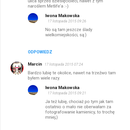
ulica sprzed dziesięcioleci, nawet z tym
m
naroślem Metlife'a :-)
e
Iwona Makowska
17 listopada 2015 09:26
n
No są tam jeszcze ślady
t
wielkomiejskości, są:)
a
r
ODPOWIEDZ
z
e
Marcin
17 listopada 2015 07:24
Bardzo lubię te okolice, nawet na trzeźwo tam
byłem wiele razy.
Iwona Makowska
17 listopada 2015 09:21
Ja też lubię, chociaż po tym jak tam
ostatnio o mało nie oberwałam za
fotografowanie kamienicy, to trochę
mniej;)