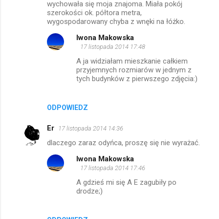
wychowała się moja znajoma. Miała pokój
m
szerokości ok. półtora metra,
wygospodarowany chyba z wnęki na łóżko.
e
Iwona Makowska
n
17 listopada 2014 17:48
t
A ja widziałam mieszkanie całkiem
a
przyjemnych rozmiarów w jednym z
tych budynków z pierwszego zdjęcia:)
r
z
ODPOWIEDZ
e
Er
17 listopada 2014 14:36
dlaczego zaraz odyńca, proszę się nie wyrażać.
Iwona Makowska
17 listopada 2014 17:46
A gdzieś mi się A E zagubiły po
drodze;)