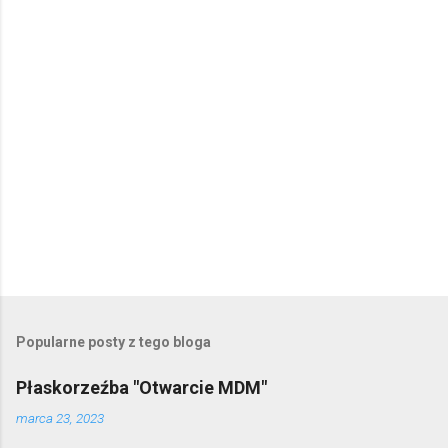
P
r
z
e
Popularne posty z tego bloga
ś
l
Płaskorzeźba "Otwarcie MDM"
i
j
marca 23, 2023
k