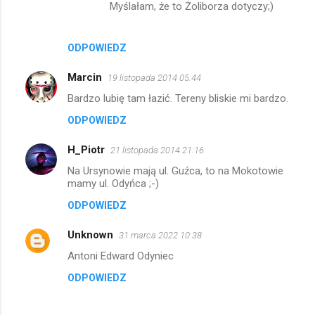
Myślałam, że to Żoliborza dotyczy;)
ODPOWIEDZ
Marcin
19 listopada 2014 05:44
Bardzo lubię tam łazić. Tereny bliskie mi bardzo.
ODPOWIEDZ
H_Piotr
21 listopada 2014 21:16
Na Ursynowie mają ul. Guźca, to na Mokotowie
mamy ul. Odyńca ;-)
ODPOWIEDZ
Unknown
31 marca 2022 10:38
Antoni Edward Odyniec
ODPOWIEDZ