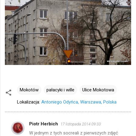
Mokotów
pałacyki i wille
Ulice Mokotowa
Lokalizacja:
Antoniego Odyńca, Warszawa, Polska
Piotr Herbich
17 listopada 2014 09:33
K
W jednym z tych socreali z pierwszych zdjęć
o