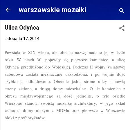
Przejdź do głównej zawartości
warszawskie mozaiki
Ulica Odyńca
listopada 17, 2014
Powstała w XIX wieku, ale obecną nazwę nadano jej w 1926
roku. W latach 30. pojawiły się pierwsze kamienice, a ulicę
Odyńca przedłużono do Wołoskiej. Podczas II wojny światowej
zabudowa została nieznacznie uszkodzona, i po wojnie dość
szybko ją odbudowono. Obecnie jedną stronę ulicy stanowią
tereny zielone, a drugą domy mieszkalne. O ile kamienice z
okresu międzywojennego są dość jednolite, o tyle osiedle
Wierzbno stanowi swoistą mozaikę architektury: w jego skład
wchodzą domy niczym z MDMu oraz pierwsze w Warszawie
bloki z prefabrykatów.