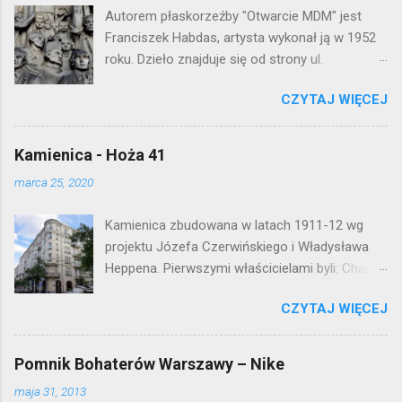
o
Autorem płaskorzeźby "Otwarcie MDM" jest
m
e
Franciszek Habdas, artysta wykonał ją w 1952
n
roku. Dzieło znajduje się od strony ul.
t
Waryńskiego i upamiętnia otwarcie
a
r
CZYTAJ WIĘCEJ
warszawskiej flagowej inwestycji
z
mieszkaniowej lat 50. Lokalizacja: Śródmieście
Kamienica - Hoża 41
marca 25, 2020
Kamienica zbudowana w latach 1911-12 wg
projektu Józefa Czerwińskiego i Władysława
Heppena. Pierwszymi właścicielami byli: Chaim
Braun i Janina Macierakowska. Od 1925 roku
CZYTAJ WIĘCEJ
kamienica była zamieszkała przez
pracowników Elektrowni Warszawskiej. Ten
okazały budynek wyszedł bez szwanku z II
Pomnik Bohaterów Warszawy – Nike
wojny światowej. Lokalizacja: Śródmieście
maja 31, 2013