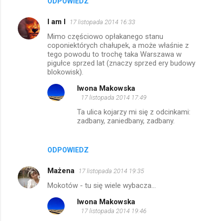
ODPOWIEDZ
I am I
17 listopada 2014 16:33
Mimo częściowo opłakanego stanu
coponiektórych chałupek, a może właśnie z
tego powodu to trochę taka Warszawa w
pigułce sprzed lat (znaczy sprzed ery budowy
blokowisk).
Iwona Makowska
17 listopada 2014 17:49
Ta ulica kojarzy mi się z odcinkami:
zadbany, zaniedbany, zadbany.
ODPOWIEDZ
Mażena
17 listopada 2014 19:35
Mokotów - tu się wiele wybacza...
Iwona Makowska
17 listopada 2014 19:46